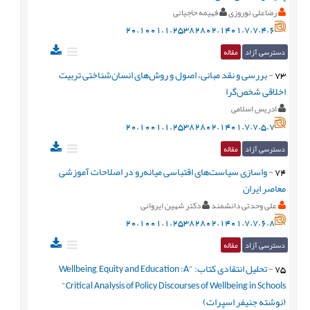
رضاعلی نوروزی
فهیمه حاجیانی
20.1001.1.25382802.1401.7.7.4.6
دسترسی آزاد
مقاله
73
-
بررسی و نقد مبانی، اصول و روش‌های انسان‌شناختی تربیت
اخلاقی شخص‌گرا
ادریس اسلامی
20.1001.1.25382802.1401.7.7.5.7
دسترسی آزاد
مقاله
74
-
واسازی سیاست‌های اقتباسی میانه‌‌رو در اصلاحات آموزشی
معاصر ایران
علی وحدتی دانشمند
دکتر شهین ایروانی
20.1001.1.25382802.1401.7.7.6.8
دسترسی آزاد
مقاله
75
-
تحلیل انتقادی کتاب: "Wellbeing, Equity and Education :A
Critical Analysis of Policy Discourses of Wellbeing in Schools"
(نوشته جنیفر اسپرات)