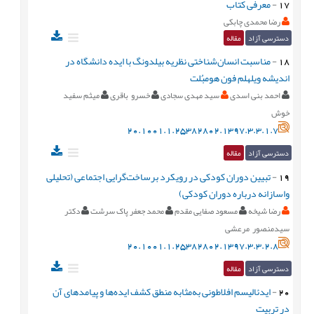
17
-
معرفی کتاب
رضا محمدی چابکی
دسترسی آزاد
مقاله
18
-
مناسبت انسان‌شناختی نظریه بیلدونگ با ایده دانشگاه در
اندیشه ویلهلم فون هومبُلت
احمد بنی اسدی
سید مهدی سجادی
خسرو باقری
میثم سفید
خوش
20.1001.1.25382802.1397.3.3.1.7
دسترسی آزاد
مقاله
19
-
تبیین دوران کودکی در رویکرد برساخت‌گرایی اجتماعی (تحلیلی
واسازانه درباره دوران کودکی)
رضا شیخه
مسعود صفایی مقدم
محمد جعفر پاک سرشت
دکتر
سیدمنصور مرعشی
20.1001.1.25382802.1397.3.3.2.8
دسترسی آزاد
مقاله
20
-
ایدئالیسم افلاطونی به‌مثابه منطق کشف ایده‌ها و پیامدهای آن
در تربیت