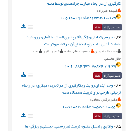
کارگیری آن در ایجاد مهارت جراتمندی توسط معلم
فهیمه اکبرزاده
10.61882/pesi.48623.2.10.179
دسترسی آزاد
مقاله
83
-
بررسی تحلیلی ویژگی تأثیرپذیری انسان، با تأملی بر رویكرد
عاملیت آدمی و تبیین پیامدهای آن در تعلیم و تربیت
حبیب اله تبریزی
مسعود صفایی مقدم
خسرو باقری
سید
جلال هاشمی
10.61882/pesi.48832.2.9.39
دسترسی آزاد
مقاله
84
-
وجه آینه ای روایت و بکارگیری آن در تجربه «دیگری» در رابطه
تربیتی: طرحی برای تربیت همدلانه معلم
دکتر نرگس سجادیه
10.61882/pesi.49057.2.10.56
دسترسی آزاد
مقاله
85
-
واکاوی و تحلیل مفهوم تربیت غیررسمی: چیستی و ویژگی¬ها