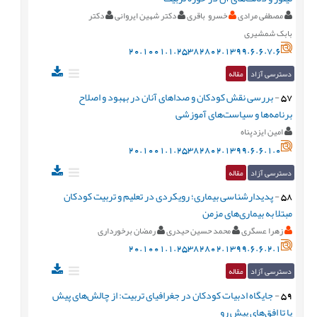
مصطفی مرادی
خسرو باقری
دکتر شهین ایروانی
دکتر
بابک شمشیری
20.1001.1.25382802.1399.6.6.7.6
دسترسی آزاد
مقاله
57
-
بررسی نقش کودکان و صداهای آنان در بهبود و اصلاح
برنامه‌ها و سیاست‌های آموزشی
امین ایزدپناه
20.1001.1.25382802.1399.6.6.1.0
دسترسی آزاد
مقاله
58
-
پدیدارشناسی بیماری؛ رویکردی در تعلیم و تربیت کودکان
مبتلا به بیماری‌های مزمن
زهرا عسگری
محمد حسین حیدری
رمضان برخورداری
20.1001.1.25382802.1399.6.6.2.1
دسترسی آزاد
مقاله
59
-
جایگاه ادبیات کودکان در جغرافیای تربیت: از چالش‌های پیش
پا تا افق‌های پیش رو