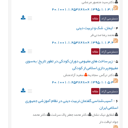
دکترسید منصور مرعشی
20.1001.1.25382802.1395.1.1.3.1
دسترسی آزاد
مقاله
4
-
ایمان، شک و تربیت دینی
محمد رضا مدنی فر
20.1001.1.25382802.1395.1.1.4.2
دسترسی آزاد
مقاله
5
-
زیرساخت های مفهومی دوران کودکی در تطور تاریخ: به‌سوی
مفهوم پردازی اسلامی از کودکی
دکتر نرگس سجادیه
سعید آزادمنش
20.1001.1.25382802.1395.1.1.5.3
دسترسی آزاد
مقاله
6
-
آسیب‌شناسی گفتمان تربیت دینی در نظام آموزشی جمهوری
اسلامی ایران
شقایق نیک نشان
دکتر محمد جعفر پاک سرشت
دکتر محمد
جواد لیاقت دار