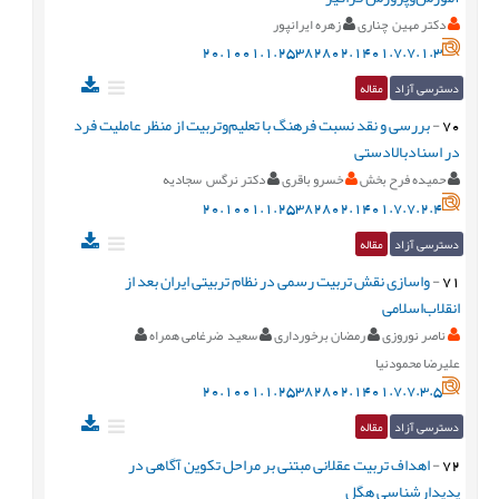
دکتر مهین چناری
زهره ایرانپور
20.1001.1.25382802.1401.7.7.1.3
دسترسی آزاد
مقاله
70
-
بررسی و نقد نسبت فرهنگ با تعلیم‌وتربیت از منظر عاملیت فرد
در اسنادبالادستی
حمیده فرح بخش
خسرو باقری
دکتر نرگس سجادیه
20.1001.1.25382802.1401.7.7.2.4
دسترسی آزاد
مقاله
71
-
واسازی نقش تربیت رسمی در نظام تربیتی ایران بعد از
انقلاب‌اسلامی
ناصر نوروزی
رمضان برخورداری
سعید ضرغامی همراه
علیرضا محمودنیا
20.1001.1.25382802.1401.7.7.3.5
دسترسی آزاد
مقاله
72
-
اهداف تربیت عقلانی مبتنی بر مراحل تکوین آگاهی در
پدیدارشناسی هگل