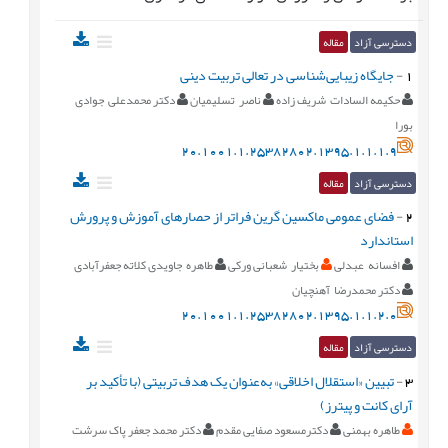
دسترسی آزاد
مقاله
1
-
جایگاه زیبایی‌شناسی در تعالی تربیت دینی
حکیمه السادات شریف زاده
ناصر تسلیمیان
دکتر محمدعلی جوادی
بورا
20.1001.1.25382802.1395.1.1.1.9
دسترسی آزاد
مقاله
2
-
فضای عمومی ماکسین گرین فراتر از حصارهای آموزش و پرورش
استاندارد
افسانه عبدلی
بختیار شعبانی ورکی
طاهره جاویدی کلاته جعفرآبادی
دکتر محمدرضا آهنچیان
20.1001.1.25382802.1395.1.1.2.0
دسترسی آزاد
مقاله
3
-
تبیین «استقلال اخلاقی» به‌عنوان یک هدف تربیتی (با تأکید بر
آرای کانت و پیترز)
طاهره بهمنی
دکترمسعود صفایی مقدم
دکتر محمد جعفر پاک سرشت