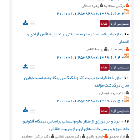
نرگس سجادیه
زهره صادقی
20.1001.1.25382802.1399.6.6.3.2
دسترسی آزاد
مقاله
60
-
بازخوانی انضباط در مدرسه، مبتنی بر تحلیل تناقض آزادی و
اقتدار
مرضیه عالی
پریسا کاظمی
20.1001.1.25382802.1399.6.6.4.3
دسترسی آزاد
مقاله
61
-
باور، اخلاقیات و تربیت (اثر ولفگنگ برزینکا؛ به مناسبت اولین
سال درگذشت مؤلف)
دکتر طیبه توسلی
20.1001.1.25382802.1399.6.6.5.4
دسترسی آزاد
مقاله
62
-
خرد و خردورزی از منظر علوم اعصاب براساس دیدگاه آنتونیو
داماسیو و بررسی دلالت‌های آن برای تربیت عقلانی
آزاد محمدی
خسرو باقری
دکتر محمود تلخابی
دکتر نرگس سجادیه