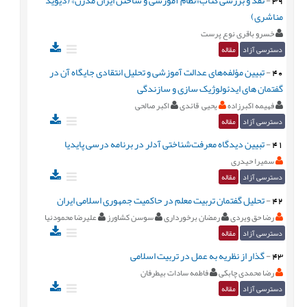
مناشری)
خسرو باقری نوع پرست
دسترسی آزاد
مقاله
40
-
تبیین مؤلفه‌های عدالت آموزشی و تحلیل انتقادی جایگاه آن در
گفتمان های ایدئولوژیک سازی و سازندگی
فهیمه اکبرزاده
یحیی قائدی
اکبر صالحی
دسترسی آزاد
مقاله
41
-
تبیین دیدگاه معرفت‌شناختی آدلر در برنامه درسی پایدیا
سمیرا حیدری
دسترسی آزاد
مقاله
42
-
تحلیل گفتمان تربیت معلم در حاکمیت جمهوری اسلامی ایران
رضا حق ویردی
رمضان برخورداری
سوسن کشاورز
علیرضا محمودنیا
دسترسی آزاد
مقاله
43
-
گذار از نظریه به عمل در تربیت اسلامی
رضا محمدی چابکی
فاطمه سادات بیطرفان
دسترسی آزاد
مقاله