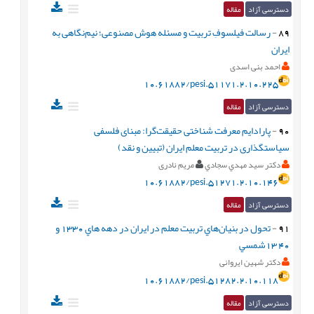
دسترسی آزاد
مقاله
89
-
رسالت فیلسوفِ تربیت و مسئله هوش مصنوعی؛ نیم‌نگاهی به
ایران
احمد بنی اسدی
10.61882/pesi.51171.2.10.225
دسترسی آزاد
مقاله
90
-
پارادایم معرفت‏ شناختی حقیقت‏‌گرا: مبنای فلسفی
سیاست‏گذاری در تربیت معلم ایران (تبیین و نقد)
دكتر سيد مهدي سجادي
مریم نادری
10.61882/pesi.51271.2.10.146
دسترسی آزاد
مقاله
91
-
تحول در بنيا‌ن‌هاي تربيت معلم در ايران در دهه هاي 1330 و
40 13شمسي
دکتر شهین ایروانی
10.61882/pesi.51282.2.10.118
دسترسی آزاد
مقاله