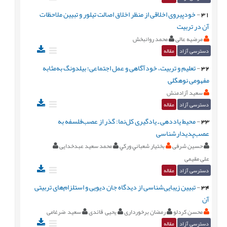
31
-
خودپیروی اخلاقی از منظر اخلاق اصالت تیلور و تبیین ملاحظات
آن در تربیت
مرضیه عالی
محمد روانبخش
دسترسی آزاد
مقاله
32
-
تعلیم و تربیت، خودآگاهی و عمل اجتماعی؛ بیلدونگ به‌مثابه
مفهومی نوهگلی
سعید آزادمنش
دسترسی آزاد
مقاله
33
-
محیط یاددهی ـ یادگیری کل‌نما: گذر از عصب‌فلسفه به
عصب‌پدیدارشناسی
حسین شرفی
بختيار شعباني وركي
محمد سعید عبدخدایی
علی مقیمی
دسترسی آزاد
مقاله
34
-
تبیین زیبایی‌شناسی از دیدگاه جان دیویی و استلزام‌های تربیتی
آن
محسن کردلو
رمضان برخورداری
یحیی قائدی
سعید ضرغامی
دسترسی آزاد
مقاله