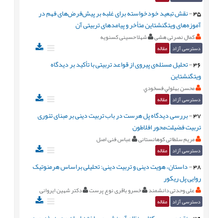
35
-
نقش تبعید خودخواسته برای غلبه بر پیش‌فرض‌های فهم در
آموزه‌های ویتگنشتاین متأخر و پیامدهای تربیتی آن
کمال نصرتی هشی
شهلا حسینی کسنویه
دسترسی آزاد
مقاله
36
-
تحلیل مسئله‌ی پیروی از قواعد تربیتی با تأکید بر دیدگاه
ویتگنشتاین
محسن بهلولي فسخودي
دسترسی آزاد
مقاله
37
-
بررسی دیدگاه پل هرست در باب تربیت دینی بر مبنای تئوری
تربیت فضیلت‌محور افلاطون
مریم سلطاتی کوهانستانی
عباس فنی اصل
دسترسی آزاد
مقاله
38
-
داستان، هویت دینی و تربیت دینی: تحلیلی براساس هرمنوتیک
روایی پل ریکور
علی وحدتی دانشمند
خسرو باقری نوع پرست
دکتر شهین ایروانی
دسترسی آزاد
مقاله
39
-
نقد و بررسی کتاب«نظام آموزشی و ساختن ایران مدرن» (دیوید