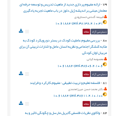
79
-
ارائه مفهوم پردازی جدید از ماهیت تدریس و توسعه حرفه ای
معلمان مبتنی بر اندیشه ژیل دلوز در باب ماهیت تجربه یادگیری
فهیمه گندمی حسنارودی
10.61882/pesi.48138.2.10.31
دسترسی آزاد
مقاله
80
-
بررسی مفهوم عاملیت کودک در بستر دو رویکرد کودک به
مثابه کنشگر اجتماعی و نظریه انسان عامل و اشارات تربیتی آن برای
مربیان اوان کودکی
معصومه کیانی
10.61882/pesi.48606.2.10.6
دسترسی آزاد
مقاله
81
-
فلسفه تعلیم و تربیت تطبیقی : مفهوم،کارکرد و فرایند
دکتر محمد حسن میرزامحمدی
10.61882/pesi.48611.2.10.100
دسترسی آزاد
مقاله
82
-
واکاوی نظریات فلسفی گابریل مارسل و چگونگی تاثیر و به