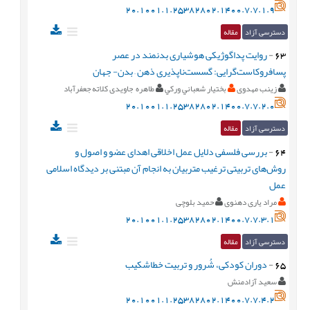
20.1001.1.25382802.1400.7.7.1.9
دسترسی آزاد
مقاله
63
-
روایت پداگوژیکی هوشیاری بدنمند در عصر
‌‌پسافروکاست‌گرایی: گسست‌ناپذیری ذهن – بدن- جهان
زینب مهدوی
بختيار شعباني وركي
طاهره جاویدی کلاته جعفرآباد
20.1001.1.25382802.1400.7.7.2.0
دسترسی آزاد
مقاله
64
-
بررسی فلسفی دلایل عمل اخلاقی اهدای عضو و اصول و
روش‌های تربیتی ترغیب متربیان به انجام آن مبتنی بر دیدگاه اسلامی
عمل
مراد یاری دهنوی
حمید بلوچی
20.1001.1.25382802.1400.7.7.3.1
دسترسی آزاد
مقاله
65
-
دوران کودکی، شُرور و تربیت خطاشکیب
سعید آزادمنش
20.1001.1.25382802.1400.7.7.4.2