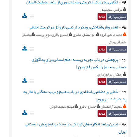
44
-
نگاهی به رویکرد تربیتی مونته‌سوری از منظر عاملیت انسان
نرگس سجادیه
دسترسی آزاد
مقاله
45
-
نقد روش‌شناختی رویکرد ترکیبی ناروائز در تربیت اخلاقی
عماد حاتمی گروه
ابوالفضل غفاری
خسرو باقری نوع پرست
بختیار
شعبانی ورکی
دسترسی آزاد
مقاله
46
-
پژوهش در باب تجربه زیسته: علم انسانی برای پداگوژی
حساس به عمل (مکس فان‌منن )
رمضان برخورداری
دسترسی آزاد
مقاله
47
-
تأملی بر مضامین انتقادی در باب تعلیم و تربیت هگلی با نظر به
پدیدارشناسی روح
سعید آزادمنش
خسرو باقری
میثم سفید خوش
دسترسی آزاد
مقاله
48
-
تبیین و نقد انگاره های کودکی در سند برنامه پیش دبستانی
ایران