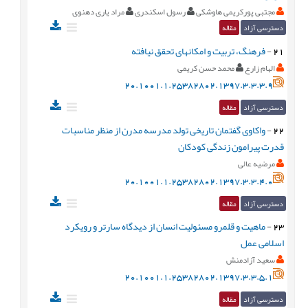
مجتبی پورکریمی هاوشکی
رسول اسکندری
مراد یاری دهنوی
دسترسی آزاد
مقاله
21
-
فرهنگ، تربیت و امکانهای تحقق نیافته
الهام زارع
محمد حسن کریمی
20.1001.1.25382802.1397.3.3.3.9
دسترسی آزاد
مقاله
22
-
واکاوی گفتمان تاریخی تولد مدرسه مدرن از منظر مناسبات
قدرت پیرامون زندگی کودکان
مرضیه عالی
20.1001.1.25382802.1397.3.3.4.0
دسترسی آزاد
مقاله
23
-
ماهیت و قلمرو مسئولیت انسان از دیدگاه سارتر و رویکرد
اسلامی عمل
سعید آزادمنش
20.1001.1.25382802.1397.3.3.5.1
دسترسی آزاد
مقاله