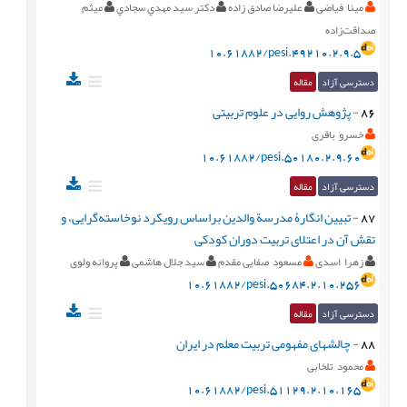
مینا فیاضی
علیرضا صادق زاده
دكتر سيد مهدي سجادي
میثم
صداقت‌زاده
10.61882/pesi.49210.2.9.5
دسترسی آزاد
مقاله
86
-
پژوهش روایی در علوم تربیتی
خسرو باقری
10.61882/pesi.50180.2.9.60
دسترسی آزاد
مقاله
87
-
تبیین انگارۀ مدرسة والدین براساس رویکرد نوخاسته‌گرایی، و
تقش آن در اعتلای تربیت دوران کودکی
زهرا اسدی
مسعود صفایی مقدم
سید جلال هاشمی
پروانه ولوی
10.61882/pesi.50684.2.10.256
دسترسی آزاد
مقاله
88
-
چالشهای مفهومی تربیت معلم در ایران
محمود تلخابی
10.61882/pesi.51129.2.10.165