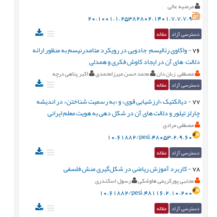
مرضیه عالی
20.1001.1.25382802.1401.7.7.7.9
دسترسی آزاد
مقاله
76
-
واکاوی رئالیسم¬جادویی در رویکرد متامدرنیسم به منظور ارائه
دلالت¬های آن در ایجاد کاوش فکری و همدلی
مصطفی زبان دان
محمد حسن میرزامحمدی
اکبر پناهی درچه
دسترسی آزاد
مقاله
77
-
دیالکتیک «ارزشیابی قوی» و «به رسمیت شناختن» در اندیشه
چارلز تیلور و دلالت های آن در شکل دهی به هویت معلم ایرانی
مصطفی مرادی
10.61882/pesi.48053.2.9.60
دسترسی آزاد
مقاله
78
-
کاربرد آموزش ریاضی در شکل‌گیری منش فلسفی
مجتبی پورکریمی هاوشکی
رسول اسکندری
10.61882/pesi.48116.2.10.200
دسترسی آزاد
مقاله