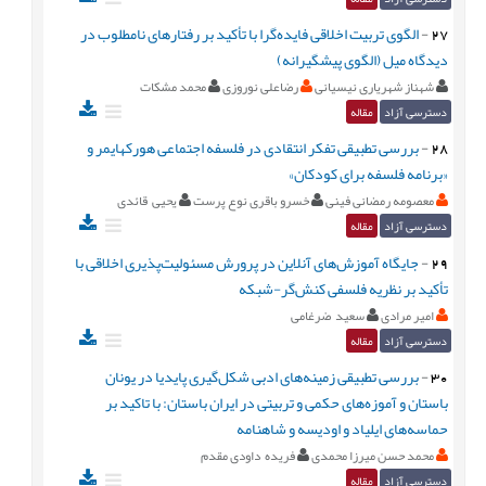
27
-
الگوی تربیت اخلاقی فایده‌گرا با تأکید بر رفتارهای نامطلوب در
دیدگاه میل (الگوی پیشگیرانه)
شهناز شهریاری نیسیانی
رضاعلی نوروزی
محمد مشکات
دسترسی آزاد
مقاله
28
-
بررسی تطبیقی تفکر انتقادی در فلسفه اجتماعی هورکهایمر و
«برنامه فلسفه برای کودکان»
معصومه رمضانی فینی
خسرو باقری نوع پرست
یحیی قائدی
دسترسی آزاد
مقاله
29
-
جایگاه آموزش‌‌های آنلاین در پرورش مسئولیت‌پذیری اخلاقی با
تأکید بر نظریه‌ فلسفی‌ کنش‌گر-شبکه
امیر مرادی
سعید ضرغامی
دسترسی آزاد
مقاله
30
-
بررسی تطبیقی زمینه‌های ادبی شکل‌گیری پایدیا در یونان
باستان و آموزه‌های حکمی و تربیتی در ایران باستان: با تاکید بر
حماسه‌های ایلیاد و اودیسه و شاهنامه
محمد حسن میرزا محمدی
فریده داودی مقدم
دسترسی آزاد
مقاله