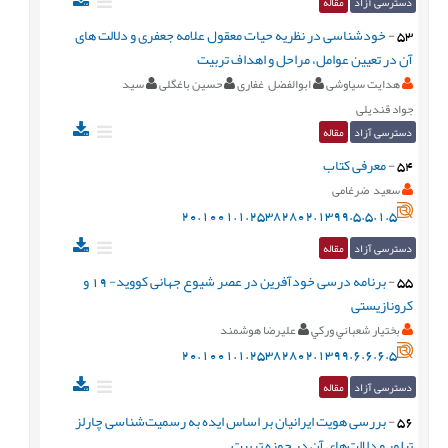
دسترسی آزاد
مقاله
53
-
خودشناسی در نظریه حیات‌ معقول علامه جعفری و دلالت های
آن در تعیین عوامل، مراحل و اهداف تربیت
هدایت سیاوشی
ابوالفضل غفاری
حسین باغگلی
سید
جواد قندیلی
دسترسی آزاد
مقاله
54
-
معرفی کتاب
سعید ضرغامی
20.1001.1.25382802.1399.5.5.1.5
دسترسی آزاد
مقاله
55
-
برنامه درسی خودآفرین در عصر شیوع جهانی کووید- 19 و
کرونازیستی
بختيار شعباني وركي
علیرضا هوشمند
20.1001.1.25382802.1399.6.6.6.5
دسترسی آزاد
مقاله
56
-
بررسی هویت ایرانیان بر اساس ایده به ‌رسمیت‌شناسی چارلز
تیلور و دلالت‌های آن در حوزه تربیت