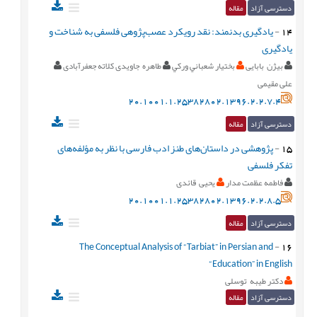
دسترسی آزاد
مقاله
14
-
یادگیری بدنمند: نقد رویکرد عصب‌پژوهی فلسفی به شناخت و
یادگیری
بیژن بابایی
بختيار شعباني وركي
طاهره جاویدی کلاته جعفرآبادی
علی مقیمی
20.1001.1.25382802.1396.2.2.7.4
دسترسی آزاد
مقاله
15
-
پژوهشی در داستان‌های طنز ادب فارسی با نظر به مؤلفه‌های
تفکر فلسفی
فاطمه عظمت مدار
یحیی قائدی
20.1001.1.25382802.1396.2.2.8.5
دسترسی آزاد
مقاله
The Conceptual Analysis of “Tarbiat” in Persian and
-
16
“Education” in English
دکتر طیبه توسلی
دسترسی آزاد
مقاله