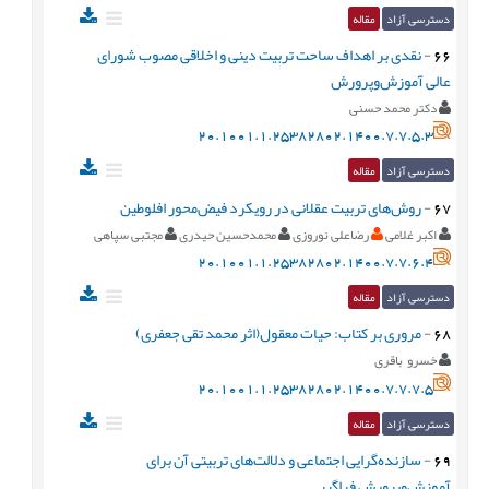
دسترسی آزاد
مقاله
66
-
نقدی بر اهداف ساحت تربیت دینی و اخلاقی مصوب شورای
عالی آموزش‌وپرورش
دکتر محمد حسنی
20.1001.1.25382802.1400.7.7.5.3
دسترسی آزاد
مقاله
67
-
روش‌های تربیت عقلانی در رویکرد فیض‌محور افلوطین
اکبر غلامی
رضاعلی نوروزی
محمدحسین حیدری
مجتبی سپاهی
20.1001.1.25382802.1400.7.7.6.4
دسترسی آزاد
مقاله
68
-
مروری بر کتاب: حیات معقول(اثر محمد تقی جعفری)
خسرو باقری
20.1001.1.25382802.1400.7.7.7.5
دسترسی آزاد
مقاله
69
-
سازنده‌گرایی اجتماعی و دلالت‌های تربیتی آن برای
آموزش‌وپرورش فراگیر