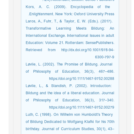
­ Kors, A. C. (2009). Encyclopedia of the
Enlightenment. New York: Oxford University Press.
­ ­Laros, A., Fuhr, T., & Taylor, E. W. (Eds.). (2017).
Transformative Learning Meets Bildung: An
International Exchange. International Issues in adult
Education: Volume 21. Rotterdam: SensePublishers.
Retrieved from http://dx.doi.org/10.1007/978-94-
6300-797-9
­ Løvlie, L. (2002). The Promise of Bildung. Journal
of Philosophy of Education, 36(3), 467–486.
https://doi.org/10.1111/1467-9752.00288
­ Løvlie, L., & Standish, P. (2002). Introduction:
Bildung and the idea of a liberal education. Journal
of Philosophy of Education, 36(3), 317–340.
https://doi.org/10.1111/1467-9752.00279
­ Luth, C. (1998). On Wilhelm von Humboldt's Theory
of Bildung Dedicated to Wolfgang Klafki for his 70th
birthday. Journal of Curriculum Studies, 30(1), 43–