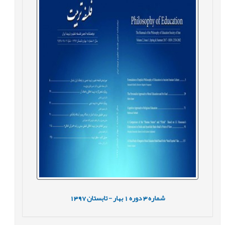
شماره
3
دوره
1
بهار - تابستان
1397