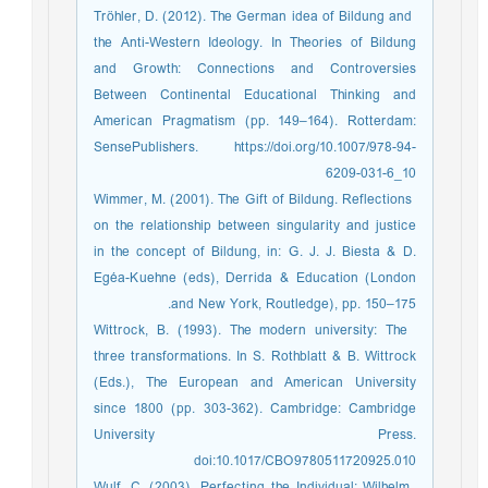
­ Tröhler, D. (2012). The German idea of Bildung and
the Anti-Western Ideology. In Theories of Bildung
and Growth: Connections and Controversies
Between Continental Educational Thinking and
American Pragmatism (pp. 149–164). Rotterdam:
SensePublishers. https://doi.org/10.1007/978-94-
6209-031-6_10
­ Wimmer, M. (2001). The Gift of Bildung. Reflections
on the relationship between singularity and justice
in the concept of Bildung, in: G. J. J. Biesta & D.
Egéa-Kuehne (eds), Derrida & Education (London
and New York, Routledge), pp. 150–175.
­ Wittrock, B. (1993). The modern university: The
three transformations. In S. Rothblatt & B. Wittrock
(Eds.), The European and American University
since 1800 (pp. 303-362). Cambridge: Cambridge
University Press.
doi:10.1017/CBO9780511720925.010
­ Wulf, C. (2003). Perfecting the Individual: Wilhelm