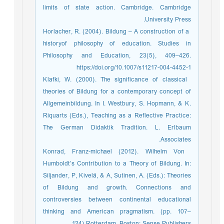
limits of state action. Cambridge. Cambridge
University Press.
­ Horlacher, R. (2004). Bildung – A construction of a
historyof philosophy of education. Studies in
Philosophy and Education, 23(5), 409–426.
https://doi.org/10.1007/s11217-004-4452-1
­ Klafki, W. (2000). The significance of classical
theories of Bildung for a contemporary concept of
Allgemeinbildung. In I. Westbury, S. Hopmann, & K.
Riquarts (Eds.), Teaching as a Reflective Practice:
The German Didaktik Tradition. L. Erlbaum
Associates.
­ Konrad, Franz-michael (2012). Wilhelm Von
Humboldt’s Contribution to a Theory of Bildung. In:
Siljander, P, Kivelä, & A, Sutinen, A. (Eds.): Theories
of Bildung and growth. Connections and
controversies between continental educational
thinking and American pragmatism. (pp. 107–
124).Rotterdam, Boston: Sense Publishers.