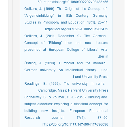
60. https://doi.org/10.1080/002202798183756
­ Oelkers, J. (1999). The Origin of the Concept of
“Allgemeinbildung” in 18th Century Germany.
Studies in Philosophy and Education, 18(1), 25–41.
https://doi.org/10.1023/A:1005131203479.
­ Oelkers, J. (2011, December 9). The German
Concept of “Bildung” then and now. Lecture
presented at European College of Liberal Arts,
Berlin.
­ Östling, J. (2018). Humboldt and the modern
German university: An intellectual history. Lund:
Lund University Press.
­ Readings, B. (1999). The university in ruins.
Cambridge, Mass: Harvard University Press.
­ Schneuwly, B., & Vollmer, H. J. (2018). Bildung and
subject didactics: exploring a classical concept for
building new insights. European Educational
Research Journal, 17(1), 37–50.
https://doi.org/10.1177/1474904117696096