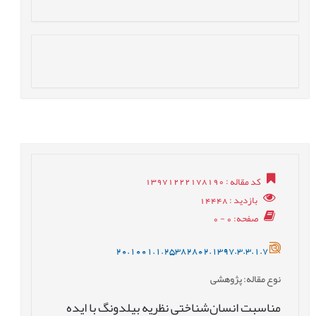
کد مقاله
: 13971222178190
بازدید
: 14448
صفحه
: 0 - 0
20.1001.1.25382802.1397.3.3.1.7
نوع مقاله
: پژوهشی
مناسبت انسان‌شناختی نظریه بیلدونگ با ایده