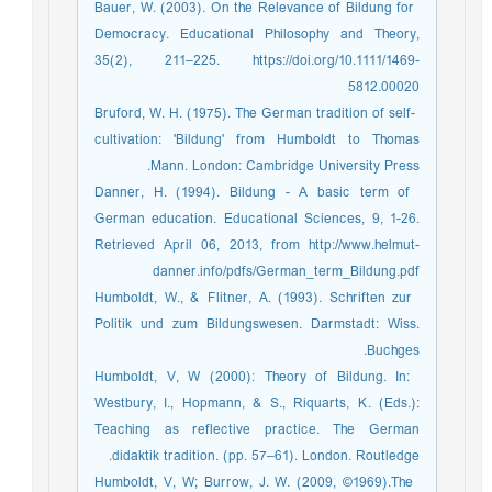
­ Bauer, W. (2003). On the Relevance of Bildung for
Democracy. Educational Philosophy and Theory,
35(2), 211–225. https://doi.org/10.1111/1469-
5812.00020
­ Bruford, W. H. (1975). The German tradition of self-
cultivation: 'Bildung' from Humboldt to Thomas
Mann. London: Cambridge University Press.
­ Danner, H. (1994). Bildung - A basic term of
German education. Educational Sciences, 9, 1-26.
Retrieved April 06, 2013, from http://www.helmut-
danner.info/pdfs/German_term_Bildung.pdf
­ Humboldt, W., & Flitner, A. (1993). Schriften zur
Politik und zum Bildungswesen. Darmstadt: Wiss.
Buchges.
­ Humboldt, V, W (2000): Theory of Bildung. In:
Westbury, I., Hopmann, & S., Riquarts, K. (Eds.):
Teaching as reflective practice. The German
didaktik tradition. (pp. 57–61). London. Routledge.
­ Humboldt, V, W; Burrow, J. W. (2009, ©1969).The