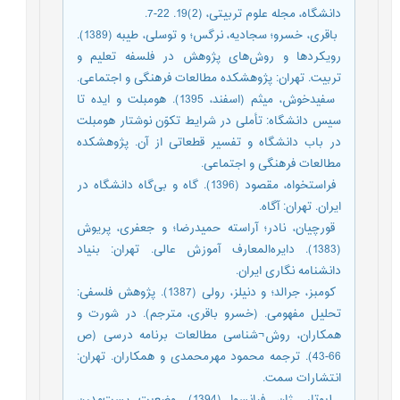
دانشگاه، مجله علوم تربیتی، (2)19. 22-7.
­ باقری، خسرو؛ سجادیه، نرگس؛ و توسلی، طیبه (1389).
رویکردها و روش‌های پژوهش در فلسفه تعلیم و
تربیت. تهران: پژوهشکده مطالعات فرهنگی و اجتماعی.
­ سفیدخوش، میثم (اسفند، 1395). هومبلت و ایده تا
سیس دانشگاه: تأملی در شرایط تکوّن نوشتار هومبلت
در باب دانشگاه و تفسیر قطعاتی از آن. پژوهشکده
مطالعات فرهنگی و اجتماعی.
­ فراستخواه، مقصود (1396). گاه و بی‌گاه دانشگاه در
ایران. تهران: آگاه.
­ قورچیان، نادر؛ آراسته حمیدرضا؛ و جعفری، پریوش
(1383). دایره‌المعارف آموزش عالی. تهران: بنیاد
دانشنامه نگاری ایران.
­ کومبز، جرالد؛ و دنیلز، رولی (1387). پژوهش فلسفی:
تحلیل مفهومی. (خسرو باقری، مترجم). در شورت و
همکاران، روش¬شناسی مطالعات برنامه درسی (ص
66-43). ترجمه محمود مهرمحمدی و همکاران. تهران:
انتشارات سمت.
­ لیوتار، ژان، فرانسوا (1394). وضعیت پست‌مدرن