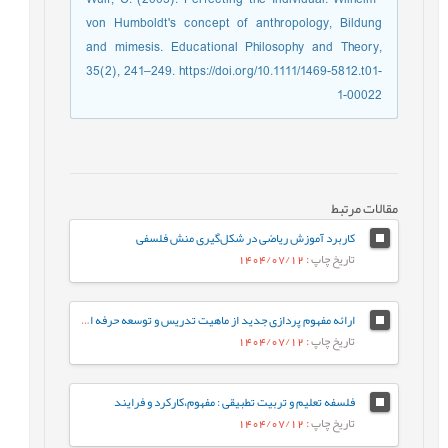
von Humboldt's concept of anthropology, Bildung
and mimesis. Educational Philosophy and Theory,
35(2), 241–249. https://doi.org/10.1111/1469-5812.t01-
1-00022
مقالات مرتبط
کاربرد آموزش ریاضی در شکل‌گیری منش فلسفی
تاریخ چاپ
: 1404/07/12
ارائه مفهوم پردازی جدید از ماهیت تدریس و توسعه حرفه ای معلمان مبتنی بر اندیشه ژیل دلوز در باب ماهیت تجربه یادگیری
تاریخ چاپ
: 1404/07/12
فلسفه تعلیم و تربیت تطبیقی : مفهوم،کارکرد و فرایند
تاریخ چاپ
: 1404/07/12