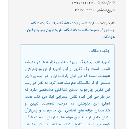
تاریخ پذیرش : 1397/12/22
تاریخ انتشار : 1397/12/22
کلید واژه
:
انسان‌شناسی
,
ایده دانشگاه
,
بیلدونگ
,
دانشگاه
جستجوگر حقیقت
,
فلسفه دانشگاه
,
نظریه تربیتی
,
ویلهلم فون
هومبُلت
,
چکیده مقاله
:
نظریه های بیلدونگ از پردامنه‌ترین نظریه ها در اندیشه
آلمانی است. یک تقریر از این نظریه از آنِ ویلهلم فون
هومبلت است که می توان بازتاب آن را در ایده پردازی
فلسفی او از دانشگاه هم مشاهده کرد. به نظر می‌رسد
این تقریر چارچوب انسان شناختی مشخصی دارد که
در طراحی این ایده نقش بسزایی ایفا می کند. هدف
اصلی این پژوهش در مرحله نخست، تبیین و
شناساندن مؤلفه‌های اساسی این چارچوب و پس‌ازآن
نشان دادن ارتباط این مؤلفه‌ها با ارکان ایده دانشگاه
هومبلتی است. نتایج نشان میدهد که در اندیشه