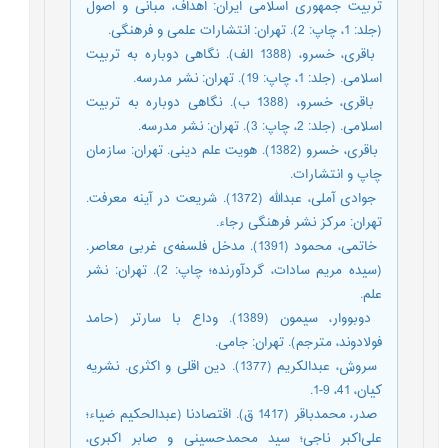
تربیت جمهوری اسلامی ایران: اهداف، مبانی و اصول
(جلد: 1، چاپ: 2). تهران: انتشارات علمی و فرهنگی.
­ باقری، خسرو، (1388 الف). نگاهی دوباره به تربیت
اسلامی. (جلد: 1، چاپ: 19). تهران: نشر مدرسه.
­ باقری، خسرو، (1388 ب). نگاهی دوباره به تربیت
اسلامی. (جلد: 2، چاپ: 3). تهران: نشر مدرسه.
­ باقری، خسرو (1382). هویت علم دینی. تهران: سازمان
چاپ و انتشارات.
­ جوادی آملی، عبدالله (1372). شریعت در آینه معرفت.
تهران: مرکز نشر فرهنگی رجاء.
­ خاتمی، محمود (1391). مدخل فلسفه‌ی غربی معاصر.
(سیده مریم سادات، گردآورنده؛ چاپ: 2). تهران: نشر
علم.
­ دوبووار، سیمون (1389). وداع با سارتر (حامد
فولادوند، مترجم). تهران: جامی.
­ سروش، عبدالکریم (1377). دین اقلی و اکثری. نشریه
کیان، 41، 9-1.
­ صدر، محمدباقر (1417 ق). اقتصادنا (عبدالحکیم ضیاء؛
علی‌اکبر ناجی؛ سید محمدحسینی و صابر اکبری،