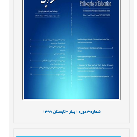
شماره
3
دوره
1
بهار - تابستان
1397