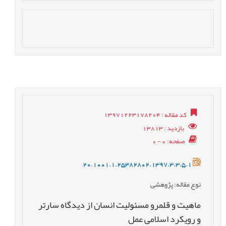
کد مقاله
: 13971223178204
بازدید
: 13813
صفحه
: 0 - 0
20.1001.1.25382802.1397.3.3.5.1
نوع مقاله
: پژوهشی
ماهیت و قلمرو مسئولیت انسان از دیدگاه سارتر
و رویکرد اسلامی عمل