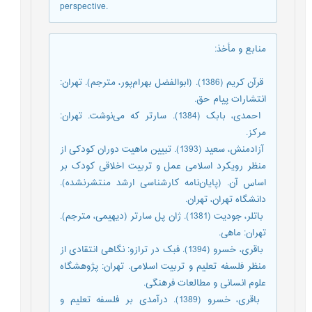
perspective.
منابع و مأخذ
:
­ قرآن کریم (1386). (ابوالفضل بهرام‌پور، مترجم). تهران:
انتشارات پیام حق.
­ احمدی، بابک (1384). سارتر که می‌نوشت. تهران:
مرکز.
­ آزادمنش، سعید (1393). تبیین ماهیت دوران کودکی از
منظر رویکرد اسلامی عمل و تربیت اخلاقی کودک بر
اساس آن. (پایان‌نامه کارشناسی ارشد منتشرنشده).
دانشگاه تهران، تهران.
­ باتلر، جودیت (1381). ژان پل سارتر (دیهیمی، مترجم).
تهران: ماهی.
­ باقری، خسرو (1394). فبک در ترازو: نگاهی انتقادی از
منظر فلسفه تعلیم و تربیت اسلامی. تهران: پژوهشگاه
علوم انسانی و مطالعات فرهنگی.
­ باقری، خسرو (1389). درآمدی بر فلسفه تعلیم و