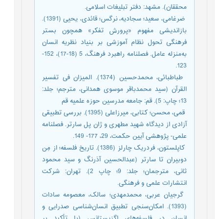
محققان). مشهد: دفتر تبلیغات اسلامی.
­ ضرغامی، سعید؛ سجادیه، نرگس؛ قائدی، یحیی (1391).
بازاندیشی مفهوم «پرورش تفکر» همچون بستر
فرهنگی تحول نظام آموزشی بر بنیاد نظریه انسان
به‌منزله عامل. فصلنامه راهبرد فرهنگ، 5 (18-17)، 152-
123.
­ طباطبائی، محمدحسین (1374). المیزان فی تفسیر
القرآن (سید محمدباقر موسوی همدانی، مترجم؛ جلد:
13؛ چاپ: 5). قم: جامعه مدرسین حوزه علمیه قم
­ قمی، محسن؛ کتابی، میرزاعلی (1395). بررسی تطبیقی
آزادی از دیدگاه شهید مطهری و ژان پل سارتر. فصلنامه
علمی- پژوهشی آیین حکمت، 29، 177- 149.
­ کاپلستون، فردریک چارلز (1386). تاریخ فلسفه؛ از مِن
دوبیران تا سارتر (عبدالحسین آذرنگ و سید محمود
ثانی، مترجمان؛ جلد: 9؛ چاپ 2). تهران: شرکت
انتشارات علمی و فرهنگی.
­ گرجیان عربی، محمدمهدی؛ سالک، معصومه سادات
(1393). امکان‌سنجی تطبیق انسان‌شناسی صدرایی و
انسان در فلسفه‌های اگزیستانس (با تأکید بر