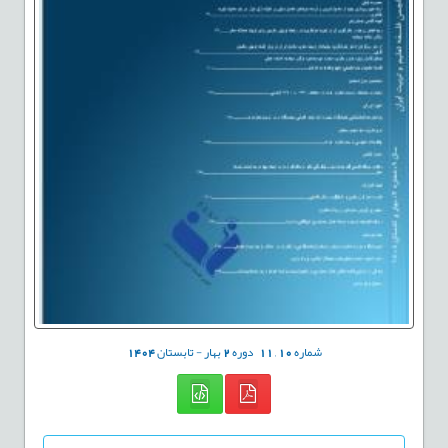
شماره
10
,
11
دوره
2
بهار - تابستان
1404