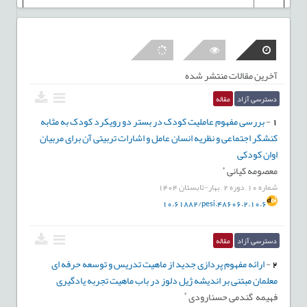
پست الکترونیکی:
khosrowbagheri4@gmail.com
دکتر طیبه توسلی اصطهباناتی
آخرین مقالات منتشر شده
استادیار. دانشگاه قم
دسترسی آزاد
مقاله
1
-
بررسی مفهوم عاملیت کودک در بستر دو رویکرد کودک به مثابه
رشته تخصصی:
دکترای فلسفه تعلیم و تربیت
کنشگر اجتماعی و نظریه انسان عامل و اشارات تربیتی آن برای مربیان
سمت: مدیر داخلی
اوان کودکی
*
معصومه کیانی
پست الکترونیکی:
tavassoli_t@yahoo.com
شماره
10
,
دوره
2
,
بهار-تابستان
1404
10.61882/pesi.48606.2.10.6
دکتر احمد بنی اسدی
دسترسی آزاد
مقاله
رشته تخصصی:دکترا
فلسفه تعلیم و تربیت
2
-
ارائه مفهوم پردازی جدید از ماهیت تدریس و توسعه حرفه ای
معلمان مبتنی بر اندیشه ژیل دلوز در باب ماهیت تجربه یادگیری
سمت: مدیر اجرایی نشریه
*
فهیمه گندمی حسنارودی