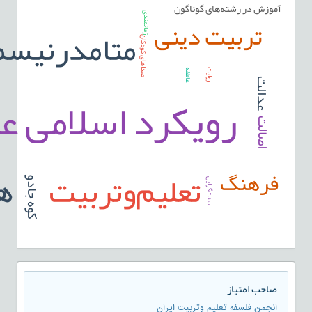
آموزش در رشته‌های گوناگون
زمانمندی
تربیت دینی
متامدرنیسم
صداهای کودکان
عاطفه
روایت
عدالت
رویکرد اسلامی ع
اصالت
هم
تعلیم‌وتربیت
فرهنگ
کوه جادو
سنت‌گرایی
صاحب امتیاز
انجمن فلسفه تعلیم وتربیت ایران