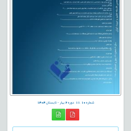
شماره
10
,
11
دوره
2
بهار - تابستان
1404