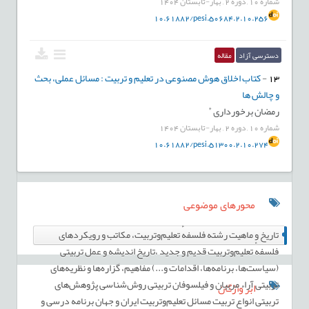
شماره
10
,
دوره
2
,
بهار-تابستان
1404
10.61882/pesi.50684.2.10.256
دسترسی آزاد
مقاله
13
-
کتاب اخلاق هوش مصنوعی در تعلیم و تربیت : مسائل عملی، بحث
و چالش ها
*
رمضان برخورداری
شماره
10
,
دوره
2
,
بهار-تابستان
1404
10.61882/pesi.51300.2.10.274
محورهای موضوعی
92
تاریخ و ماهیت رشته فلسفهٔ ‌تعلیم‌وتربیت، مکاتب و رویکردهای
فلسفهٔ ‌تعلیم‌وتربیت قدیم و جدید ،تاریخ اندیشه و عمل تربیتی
(سیاست‌ها، برنامه‌ها، اقدامات و...) مفاهیم، گزاره‌ها و نظریه‌های
تربیتی آراء مربیان و فیلسوفان تربیتی روش‌شناسی پژوهش‌های
ابر واژگان
تربیتی انواع تربیت مسائل تعلیم‌وتربیت ایران و جهان برنامه درسی و