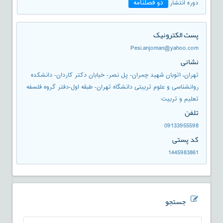
دو فصلنامه
دوره انتشار
:
پست الکترونیک
Pesi.anjoman@yahoo.com
نشانی
تهران، اتوبان شهید چمران- پل نصر- خیابان دکتر کاردان- دانشکده
روانشناسی و علوم تربیتی دانشگاه تهران- طبقه اول-دفتر گروه فلسفه
تعلیم و تربیت
تلفن
09133955598
کد پستی
1445983861
جستجو