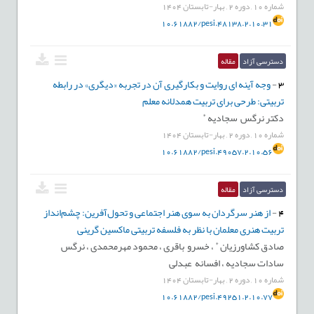
پست الکترونیکی:
pesi.anjoman@gmail.com
شماره
10
,
دوره
2
,
بهار-تابستان
1404
تلفن:09133955598
10.61882/pesi.48138.2.10.31
دسترسی آزاد
مقاله
دکتر اکبر رهنما
3
-
وجه آینه ای روایت و بکارگیری آن در تجربه «دیگری» در رابطه
دانشیار. دانشگاه شاهد
تربیتی: طرحی برای تربیت همدلانه معلم
*
دکتر نرگس سجادیه
رشته تخصصی:
دانشیار فلسفه تعلیم و تربیت
شماره
10
,
دوره
2
,
بهار-تابستان
1404
پست الکترونیکی: rahnama_akbar43@yahoo.com
10.61882/pesi.49057.2.10.56
دسترسی آزاد
مقاله
دکتر سید مهدی سجادی
4
-
از هنر سرگردان به سوی هنر اجتماعی و تحول‌آفرین: چشم‌انداز
تربیت هنری معلمان با نظر به فلسفه تربیتی ماکسین گرینی
استاد. دانشگاه تربیت مدرس
*
صادق کشاورزیان
،
خسرو باقری ،
محمود مهرمحمدی ،
نرگس
رشته تخصصی:
استاد
فلسفه تعلیم و تربیت
سادات سجادیه ،
افسانه عبدلی
شماره
10
,
دوره
2
,
بهار-تابستان
1404
پست الکترونیکی:
sajadism@modares.ac.ir
10.61882/pesi.49251.2.10.77