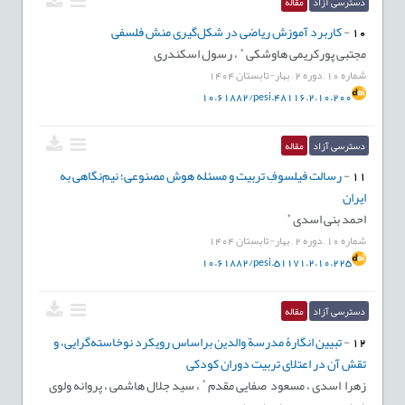
دسترسی آزاد
مقاله
رشته تخصصی:
دانشیار فلسفه تعلیم و تربیت
10
-
کاربرد آموزش ریاضی در شکل‌گیری منش فلسفی
پست الکترونیکی:
yahyaghaedy@yahoo.com
*
مجتبی پورکریمی هاوشکی
،
رسول اسکندری
شماره
10
,
دوره
2
,
بهار-تابستان
1404
10.61882/pesi.48116.2.10.200
دکتر سید منصور مرعشی
دانشیار دانشگاه شهید چمران اهواز
دسترسی آزاد
مقاله
11
-
رسالت فیلسوفِ تربیت و مسئله هوش مصنوعی؛ نیم‌نگاهی به
رشته تخصصی:
دکترای فلسفه تعلیم و تربیت
ایران
پست الکترونیکی:
mmarashi12@yahoo.com
*
احمد بنی اسدی
شماره
10
,
دوره
2
,
بهار-تابستان
1404
10.61882/pesi.51171.2.10.225
دکتر محمد حسن میرزامحمدی
دسترسی آزاد
مقاله
استاد دانشگاه شاهد
12
-
تبیین انگارۀ مدرسة والدین براساس رویکرد نوخاسته‌گرایی، و
رشته تخصصی:
دانشیار فلسفه تعلیم و تربیت
تقش آن در اعتلای تربیت دوران کودکی
*
زهرا اسدی ،
مسعود صفایی مقدم
،
سید جلال هاشمی ،
پروانه ولوی
پست الکترونیکی:
mirzamohammadi@shahed.ac.ir