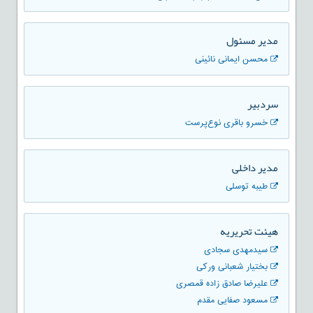
مدير مسئول
محسن ایمانی نائینی
سردبیر
خسرو باقری نوع‌پرست
مدیر داخلی
طیبه توسلی
هیئت تحریریه
سیدمهدی سجادی
بختیار شعبانی ورکی
علیرضا صادق زاده قمصری
مسعود صفایی مقدم