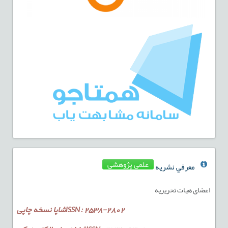
علمی پژوهشی
معرفي نشريه
اعضای هیات تحریریه
ISSN: 2538-2802شاپا نسخه چاپی