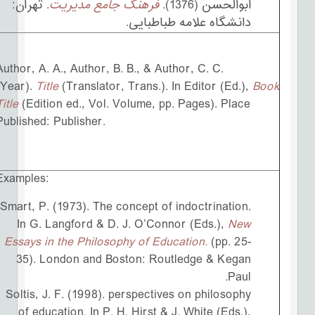
ابوالحسن (1376).
فرهنگ جامع مدیریت
. تهران:
دانشگاه علامه طباطبایی.
Author, A. A., Author, B. B., & Author, C. C.
(Year).
Title
(Translator, Trans.). In Editor (Ed.),
Book
Title
(Edition ed., Vol. Volume, pp. Pages). Place
Published: Publisher.
Examples:
Smart, P. (1973). The concept of indoctrination.
In G. Langford & D. J. O’Connor (Eds.),
New
Essays in the Philosophy of Education.
(pp. 25-
35). London and Boston: Routledge & Kegan
Paul.
Soltis, J. F. (1998). perspectives on philosophy
of education. In P. H. Hirst & J. White (Eds.),