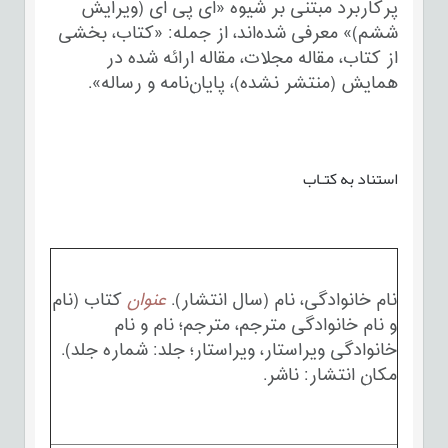
پرکاربرد مبتنی بر شیوه «ای پی ای (ویرایش
ششم)» معرفی شده‌اند، از جمله: «کتاب، بخشی
از کتاب، مقاله مجلات، مقاله ارائه شده در
همایش (منتشر نشده)، پایان‌نامه و رساله».
استناد به کتـاب
نام خانوادگی، نام (سال انتشار).
عنوان
کتاب (نام
و نام خانوادگی مترجم، مترجم؛ نام و نام
خانوادگی ویراستار، ویراستار؛ جلد: شماره جلد).
مکان انتشار: ناشر.