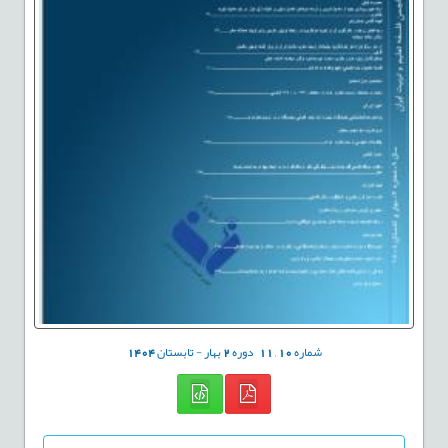
شماره
10
,
11
دوره
2
بهار - تابستان
1404