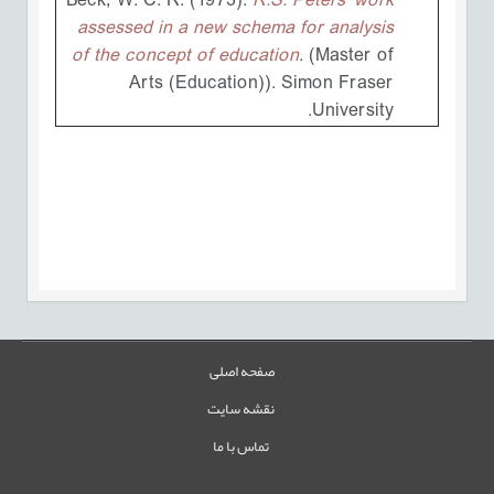
Beck, W. C. R. (1973).
R.S. Peters' work
assessed in a new schema for analysis
of the concept of education
. (Master of
Arts (Education)). Simon Fraser
University.
صفحه اصلی
نقشه سایت
تماس با ما