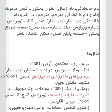
نام خانوادگی، نام (سال). عنوان بخش یا فصل مربوطه
(نام و نام خانوادگی مترجم، مترجم). در نام و نام
خانوادگی ویراستار (ویراستار)، عنوان کتاب (ویرایش
شماره ویرایش، جلد. شماره جلد، صص: صفحه شروع
بخش – صفحه پایان فصل). مکان انتشار: ناشر.
مثال‌ها:
فریور، رویا؛ معتمدی، آرین (1381).
توکسوپلاسموزیس. در نوید ایمانیان (ویراستار)،
بیماری‌های مادرزادی در نوزادان
(صص. 561-678).
مشهد: دانش نوین.
بهمنی، ارژنگ (1382). معادلات چندمجهولی. در
دایره المعارف ریاضیات
(ویرایش 2، ج. 2، صص.
55-75). تهران: اقلیدس.
زاهدی، شمس السادات؛ الوانی، مهدی؛ فقیهی،