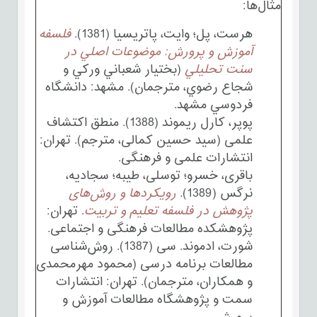
مثال‌ها:
هرست، پل؛ وايت، پاتريسيا (1381).
فلسفه
آموزش و پرورش: موضوعات اصلي در
سنت تحليلي
(بختيار شعباني وركي و
شجاع رضوي، مترجمان). مشهد: دانشگاه
فردوسي مشهد.
پوپر، کارل ریموند (1388). منطق اکتشاف
علمی (سید حسین کمالی، مترجم). تهران:
انتشارات علمی و فرهنگی.
باقری، خسرو؛ توسلی، طیبه؛ سجادیه،
نرگس (1389).
رویکردها و روش‌های
پژوهش در فلسفه تعلیم و تربیت
. تهران:
پژوهشکده مطالعات فرهنگی و اجتماعی.
شورت، ادموند. سی (1387). روش‌شناسی
مطالعات برنامه درسی (محمود مهرمحمدی
و همکاران، مترجمان). تهران: انتشارات
سمت و پژوهشگاه مطالعات آموزش و