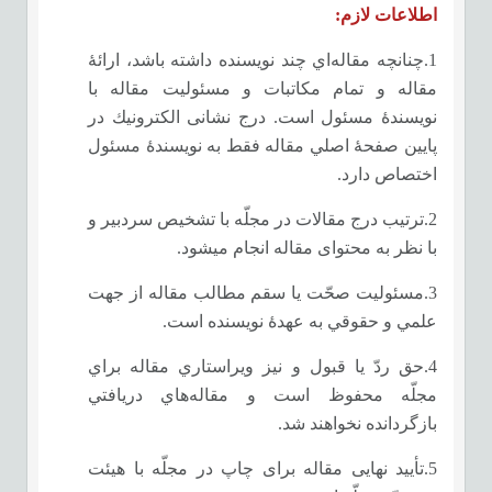
اطلاعات لازم:
1.چنانچه مقاله‌اي چند نويسنده داشته باشد، ارائۀ
مقاله و تمام مكاتبات و مسئوليت مقاله با
نويسندۀ مسئول است. درج نشانی الكترونيك در
پايين صفحۀ اصلي مقاله فقط به نويسندۀ مسئول
اختصاص دارد.
2.ترتیب درج مقالات در مجلّه با تشخیص سردبیر و
با نظر به محتوای مقاله انجام می­شود.
3.مسئوليت صحّت یا سقم مطالب مقاله از جهت
علمي و حقوقي به عهدۀ نويسنده است.
4.حق ردّ يا قبول و نيز ويراستاري مقاله‌ براي
مجلّه محفوظ است و مقاله‌هاي دريافتي
بازگردانده نخواهند شد.
5.تأیید نهایی مقاله برای چاپ در مجلّه با هیئت