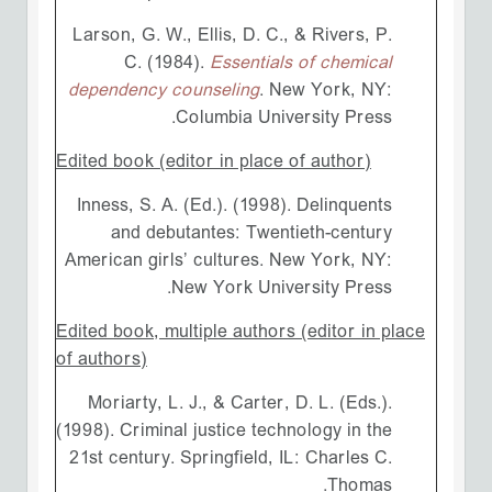
Larson, G. W., Ellis, D. C., & Rivers, P.
C. (1984).
Essentials of chemical
dependency counseling
. New York, NY:
Columbia University Press.
Edited book (editor in place of author)
Inness, S. A. (Ed.). (1998). Delinquents
and debutantes: Twentieth-century
American girls’ cultures. New York, NY:
New York University Press.
Edited book, multiple authors (editor in place
of authors)
Moriarty, L. J., & Carter, D. L. (Eds.).
(1998). Criminal justice technology in the
21st century. Springfield, IL: Charles C.
Thomas.