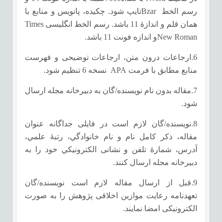
رسم الخط Bzarتايپ شود. چكيده، پانویس و منابع با
همان قلم و اندازۀ 11 باشد. رسم الخط انگلیسی Times
New Romanو اندازه فونت 11 باشد.
6.ارجاعات درون متن، ارجاعات توضیحی و فهرست
منابع مطابق با فرمت APA نسخه 6 تنظیم شود.
7.مقاله بدون نام نویسنده/گان به دبیرخانه مجله ارسال
شود.
8.نويسنده/گان لازم است در فایلی جداگانه عنوان
مقاله، ذكر كامل نام و نام خانوادگي، رتبۀ علمي،
آدرس، شمارۀ تلفن و نشانی ­الكترونيكي خود را به
دبیرخانه مجله ارسال کنند.
9.قبل از ارسال مقاله لازم است نویسنده/گان
تعهدنامه رعایت موازین اخلاقی پژوهش را به صورت
الکترونیکی امضا نمایند.