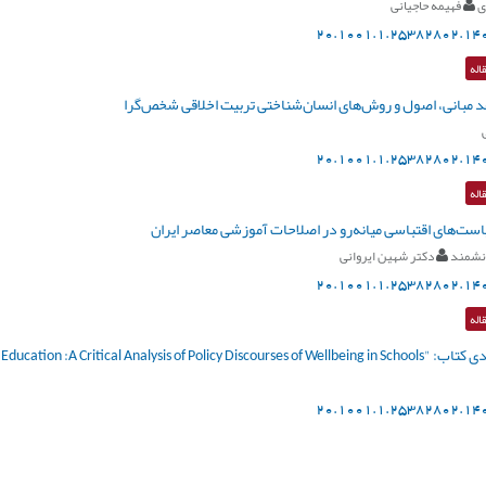
ی
فهیمه حاجیانی
20.1001.1.25382802.140
اله
د مبانی، اصول و روش‌های انسان‌شناختی تربیت اخلاقی شخص‌گرا
20.1001.1.25382802.140
اله
ست‌های اقتباسی میانه‌‌رو در اصلاحات آموزشی معاصر ایران
نشمند
دکتر شهین ایروانی
20.1001.1.25382802.140
اله
Wellbeing, Equity and Education :A Critical Anal" (نوشته جنیفر اسپرات)
20.1001.1.25382802.140