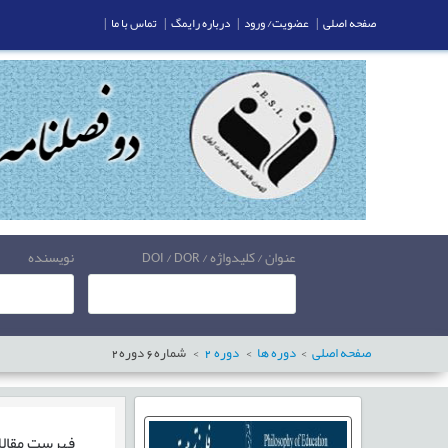
صفحه اصلی
|
عضویت/ ورود
|
درباره رایمگ
|
تماس با ما
|
عنوان / کلیدواژه / DOI / DOR
نویسنده
صفحه اصلی
دوره ها
دوره
2
شماره
6
دوره
2
فهرست مقال