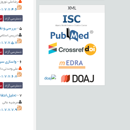
رضاعلی نوروز
XML
1.7.7.4.6
دسترسی آزاد
مق
5
-
بررسی و نق
ادریس اسلامی
1.7.7.5.7
دسترسی آزاد
مق
6
-
واسازی سیا
علی وحدتی دا
1.7.7.6.8
دسترسی آزاد
مق
7
-
تحلیل انتقادی کتاب: "ysis of Policy Discourses of Wellbeing in Schools
مرضیه عالی
1.7.7.7.9