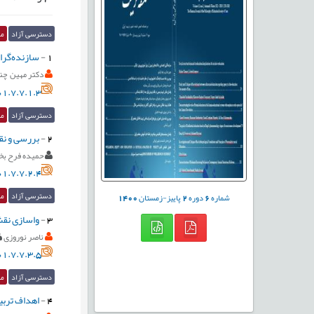
دسترسی آزاد
مق
1
-
سازنده‌گرای
دکتر مهین چن
1.7.7.1.3
دسترسی آزاد
مق
2
-
بررسی و نق
حمیده فرح ب
1.7.7.2.4
دسترسی آزاد
مق
شماره
6
دوره
2
پاییز-زمستان
1400
3
-
واسازی نقش 
ناصر نوروزی
1.7.7.3.5
دسترسی آزاد
مق
4
-
اهداف تربی