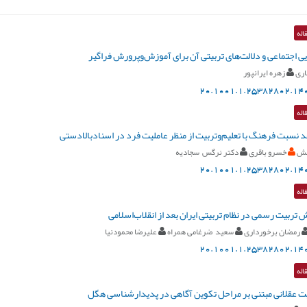
اله
ی اجتماعی و دلالت‌های تربیتی آن برای آموزش‌وپرورش فراگیر
اری
زهره ایرانپور
20.1001.1.25382802.140
اله
د نسبت فرهنگ با تعلیم‌وتربیت از منظر عاملیت فرد در اسنادبالادستی
خش
خسرو باقری
دکتر نرگس سجادیه
20.1001.1.25382802.140
اله
تربیت رسمی در نظام تربیتی ایران بعد از انقلاب‌اسلامی
رمضان برخورداری
سعید ضرغامی همراه
علیرضا محمودنیا
20.1001.1.25382802.140
اله
ت عقلانی مبتنی بر مراحل تکوین آگاهی در پدیدارشناسی هگل