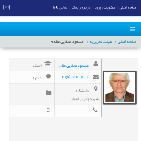
[en]
صفحه اصلی
|
عضویت/ ورود
|
درباره رایمگ
|
تماس با ما
|
صفحه اصلی
هیئت تحریریه
مسعود
صفایی مقدم
مسعود صفایی مقدم
استاد
دکترا
safaei_m@ scu.ac.ir
دانشگاه
شهیدچمران اهواز