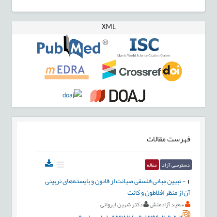
XML
فهرست مقالات
دسترسی آزاد
مقاله
1
-
تبیین مبانی فلسفی صیانت از قانون و بایسته‌های تربیتی
آن از منظر افلاطون و کانت
سعید آزادمنش
دکتر شهین ایروانی
20.1001.1.25382802.1396.2.2.5.2