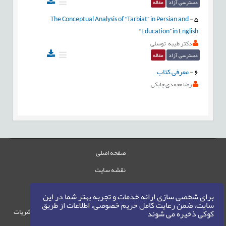
دسترسی آزاد
مقاله
The Conceptual Analysis of “Tarbiat” in Persian and
-
5
“Education” in English
دکتر طیبه توسلی
دسترسی آزاد
مقاله
6
-
معرفی کتاب
رضا محمدی چابکی
صفحه اصلی
نقشه سایت
تماس با ما
برای شخصی سازی ارائه خدمات و تجربه بهتر شما در این
سایت، ضمن رعایت کامل حریم خصوصی، اطلاعات از طریق
حقوق این وب‌سایت متعلق به سامانه مدیریت نشریات
کوکی ذخیره می شوند
رایمگ است.