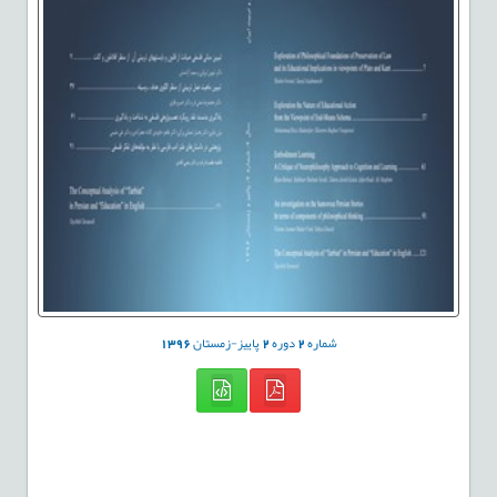
شماره
2
دوره
2
پاییز-زمستان
1396