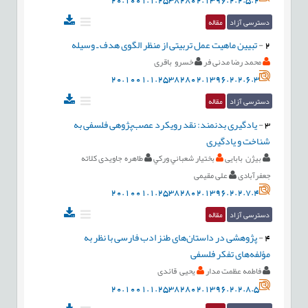
دسترسی آزاد
مقاله
2
-
تبیین ماهیت عمل تربیتی از منظر الگوی هدف ـ وسیله
محمد رضا مدنی فر
خسرو باقری
20.1001.1.25382802.1396.2.2.6.3
دسترسی آزاد
مقاله
3
-
یادگیری بدنمند: نقد رویکرد عصب‌پژوهی فلسفی به
شناخت و یادگیری
بیژن بابایی
بختيار شعباني وركي
طاهره جاویدی کلاته
جعفرآبادی
علی مقیمی
20.1001.1.25382802.1396.2.2.7.4
دسترسی آزاد
مقاله
4
-
پژوهشی در داستان‌های طنز ادب فارسی با نظر به
مؤلفه‌های تفکر فلسفی
فاطمه عظمت مدار
یحیی قائدی
20.1001.1.25382802.1396.2.2.8.5