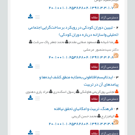
20.1001.1.25382802.1397.3.3.1.7
دسترسی آزاد
مقاله
2
-
تبیین دوران کودکی در رویکرد برساخت‌گرایی اجتماعی
(تحلیلی واسازانه درباره دوران کودکی)
رضا شیخه
مسعود صفایی مقدم
محمد جعفر پاک سرشت
دکتر سیدمنصور مرعشی
20.1001.1.25382802.1397.3.3.2.8
دسترسی آزاد
مقاله
3
-
ایدئالیسم افلاطونی به‌مثابه منطق کشف ایده‌ها و
پیامدهای آن در تربیت
مجتبی پورکریمی هاوشکی
رسول اسکندری
مراد یاری دهنوی
دسترسی آزاد
مقاله
4
-
فرهنگ، تربیت و امکانهای تحقق نیافته
الهام زارع
محمد حسن کریمی
20.1001.1.25382802.1397.3.3.3.9
دسترسی آزاد
مقاله