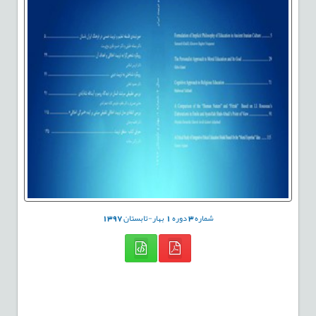
شماره
3
دوره
1
بهار-تابستان
1397