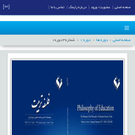
[en]
صفحه اصلی
|
عضویت/ ورود
|
درباره رایمگ
|
تماس با ما
|
صفحه اصلی
دوره ها
دوره
1
شماره
3
دوره
1