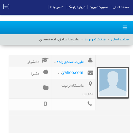
[en]
صفحه اصلی
|
عضویت/ ورود
|
درباره رایمگ
|
تماس با ما
|
صفحه اصلی
هیئت تحریریه
علیرضا
صادق زاده قمصری
علیرضا صادق زاده قمصری
دانشیار
دکترا
alireza_sadeqzadeh@yahoo.com
دانشگاه تربیت
مدرس