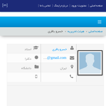
[en]
صفحه اصلی
|
عضویت/ ورود
|
درباره رایمگ
|
تماس با ما
|
صفحه اصلی
هیئت تحریریه
خسرو
باقری
خسرو باقری
استاد
دکترا
khosrowbagheri4@gmail.com
تهران
دانشگاه