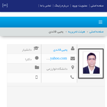
[en]
صفحه اصلی
|
عضویت/ ورود
|
درباره رایمگ
|
تماس با ما
|
صفحه اصلی
هیئت تحریریه
یحیی
قائدی
یحیی قائدی
دانشیار
دکترا
yahyaghaedy@yahoo.com
دانشگاه خوارزمی