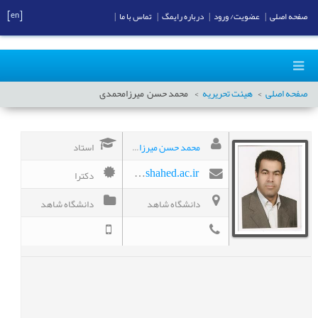
[en]
صفحه اصلی
|
عضویت/ ورود
|
درباره رایمگ
|
تماس با ما
|
صفحه اصلی
هیئت تحریریه
محمد حسن
میرزامحمدی
محمد حسن میرزامحمدی
استاد
دکترا
mirzamohammadi@shahed.ac.ir
دانشگاه شاهد
دانشگاه شاهد