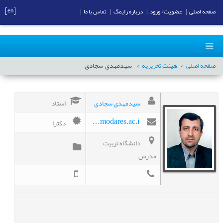
[en]
صفحه اصلی
|
عضویت/ ورود
|
درباره رایمگ
|
تماس با ما
|
صفحه اصلی
هیئت تحریریه
سیدمهدی
سجادی
سیدمهدی سجادی
استاد
دکترا
sajadism@modares.ac.i
دانشگاه تربیت
مدرس