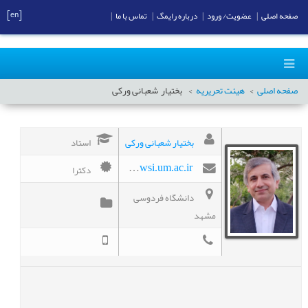
[en]
صفحه اصلی
|
عضویت/ ورود
|
درباره رایمگ
|
تماس با ما
|
صفحه اصلی
هیئت تحریریه
بختیار
شعبانی ورکی
بختیار شعبانی ورکی
استاد
دکترا
bshabani@ferdowsi.um.ac.ir
دانشگاه فردوسی
مشهد