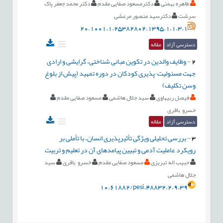
طاهره بهمنی
دکترمسعود صفایی مقدم
دکتر محمد جعفر پاک
سرشت
دکترسید منصور مرعشی
20.1001.1.25382802.1395.1.1.3.1
دسترسی آزاد
مقاله
2
-
وظایف والدین در تكوین مبانی شناختی، گرایشی و ارادی
جهت مسئولیت¬پذیری كودكان در دوره تمهید (پیش از بلوغ
وسن تكلیف)
فیصل ربیهاوی
سید جلال هاشمی
مسعود صفایی مقدم
خسرو باقری
دسترسی آزاد
مقاله
3
-
بررسی تحلیلی ویژگی تأثیرپذیری انسان، با تأملی بر
رویكرد عاملیت آدمی و تبیین پیامدهای آن در تعلیم و تربیت
حبیب اله تبریزی
مسعود صفایی مقدم
خسرو باقری
سید
جلال هاشمی
10.61882/pesi.48832.2.9.39