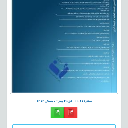
شماره
10
,
11
دوره
2
بهار - تابستان
1404