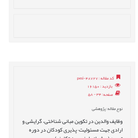
کد مقاله
: pesi-48727
بازدید
: 16150
صفحه
: 34 - 58
نوع مقاله
: پژوهشی
وظایف والدین در تكوین مبانی شناختی، گرایشی و
ارادی جهت مسئولیت¬پذیری كودكان در دوره