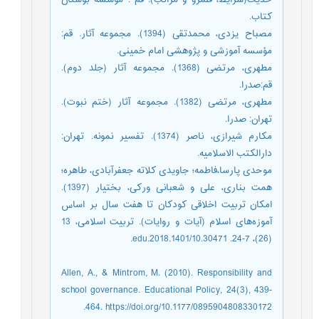
کتاب.
مصباح یزدی، محمدتقی (1394). مجموعه آثار. قم:
مؤسسه آموزشی و پژوهشی امام خمینی.
مطهری، مرتضی (1368). مجموعه آثار (جلد دوم).
قم:صدرا.
مطهری، مرتضی (1382). مجموعه آثار (ختم نبوت).
تهران: صدرا.
مکارم شیرازی، ناصر (1374). تفسیر نمونه. تهران:
دارالکتب الاسلامیه.
موحدی پارسا،فاطمه؛ جاویدی کلاته جعفرآبادی، طاهره؛
همت بناری، علی و شعبانی ورکی، بختیار (1397).
امکان تربیت اخلاقی کودکان تا هفت سال بر اساس
آموزه‌های اسلام (آیات و روایات). تربیت اسلامی، 13
(26)، 7-24. 10.30471/edu.2018.1401.
Allen, A., & Mintrom, M. (2010). Responsibility and
school governance. Educational Policy, 24(3), 439-
464. https://doi.org/10.1177/0895904808330172.