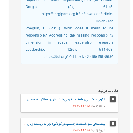
Dergisi, (2), 61-75.
https://dergipark.org.tr/en/download/article-
file/362135.
Voegtlin, C. (2016). What does it mean to be
responsible? Addressing the missing responsibility
dimension in ethical leadership research.
Leadership, 12(5), 581-608.
https://doi.org/10.1177/1742715015578936.
مقالات مرتبط
الگوی ساختاری روابط بین‌فردی با اشتیاق و عملکرد تحصیلی دانش‌آموزان دورۀ متوسطه با نقش میانجی عواطف مثبت
تاریخ چاپ
: 1404/11/18
پیامدهای سوءاستفاده جنسی در کودکی: تجربه زیسته زنان ایرانی
تاریخ چاپ
: 1404/11/18