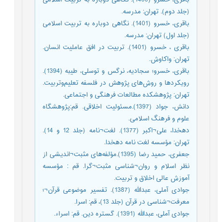
(جلد دوم). تهران: مدرسه.
باقری، خسرو (1401). نگاهی دوباره به تربیت اسلامی
(جلد اول) تهران: مدرسه.
باقری ، خسرو (1401). تربیت در افق عاملیت انسان.
تهران: واکاوش.
باقری، خسرو؛ سجادیه، نرگس و توسلی، طیبه (1394).
رویکردها و روش‌های پژوهش در فلسفه تعلیم‌و‌تربیت.
تهران: پژوهشکده مطالعات فرهنگی و اجتماعی.
دانش، جواد (1397).مسئولیت اخلاقی. قم:پژوهشگاه
علوم و فرهنگ اسلامی.
دهخدا، علی¬اکبر (1377). لغت¬نامه (جلد 12 و 14).
تهران: مؤسسه لغت نامه دهخدا.
جعفری، حمید رضا (1395).مؤلفه‌های مثبت¬اندیشی از
نظر اسلام و روان¬شناسی مثبت¬گرا. قم : مؤسسه
آموزش عالی اخلاق و تربیت.
جوادی آملی، عبدالله (1387). تفسیر موضوعی قرآن¬؛
معرفت¬شناسی در قرآن (جلد 13)، قم: اسرا.
جوادی آملی، عبدالله (1391). گستره دین. قم: اسراء.