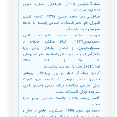
شیلینگ،لوئیس (1391). نظریه‌های مشاوره. تهران:
انتشارات اطلاعات.
طباطبایی،سید محمد حسین (1378). ترجمه تفسیر
المیزان. قم: دفتر انتشارات اسلامی وابسته به جامعه
مدرسین حوزه علمیه قم.
طهرانی مقدم، حامد؛ شریعت باقری،
محمدمهدی(1397). ارتباط عملکرد خانواده با
مسئولیت‌پذیری و ارضای نیازهای روانی پایه
دانش‌آموزان پسر دبیرستانی.فصلنامه خانواده پژوهی،
14 (5 )، 221 -235.
https://scj.sbu.ac.ir/article_97647.html.
کومبز، جرالد آر؛ دنیلز ،لو روی بی(1394). پژوهش
فلسفی: تحلیل مفهومی. در ادموند سی، شورت،
روش¬شناسی مطالعات برنامه درسی (خسرو باقری،
مترجم). تهران: انتشارات سمت.
گلسر، ویلیام (1400). واقعیت درمانی. تهران: سایه
سخن.
محمد پور، سعید (1399). مسئولیت اخلاقی در قرآن و
حدیث(شرایط، قلمرو و مراتب). قم : مؤسسه بوستان