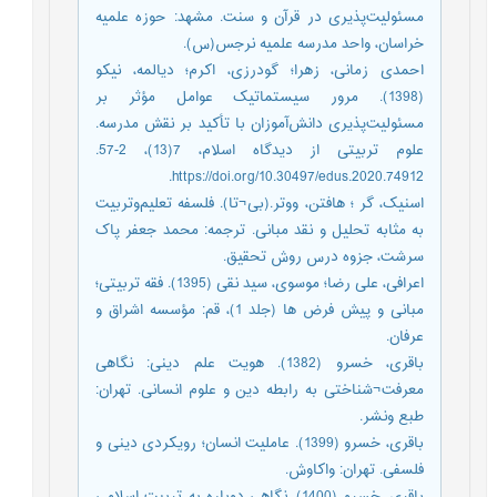
مسئولیت‌پذیری در قرآن و سنت. مشهد: حوزه علمیه
خراسان، واحد مدرسه علمیه نرجس(س).
احمدی زمانی، زهرا؛ گودرزی، اکرم؛ دیالمه، نیکو
(1398). مرور سیستماتیک عوامل مؤثر بر
مسئولیت‌پذیری دانش‌آموزان با تأکید بر نقش مدرسه.
علوم تربیتی از دیدگاه اسلام، 7(13)، 2-57.
https://doi.org/10.30497/edus.2020.74912.
اسنیک، گر ؛ هافتن، ووتر.(بی¬تا). فلسفه تعلیم‌و‌تربیت
به مثابه تحلیل و نقد مبانی. ترجمه: محمد جعفر پاک
سرشت، جزوه درس روش تحقیق.
اعرافی، علی رضا؛ موسوی، سید نقی (1395). فقه تربیتی؛
مبانی و پیش فرض ها (جلد 1)، قم: مؤسسه اشراق و
عرفان.
باقری، خسرو (1382). هویت علم دینی: نگاهی
معرفت¬شناختی به رابطه دین و علوم انسانی. تهران:
طبع ونشر.
باقری، خسرو (1399). عاملیت انسان؛ رویکردی دینی و
فلسفی. تهران: واکاوش.
باقری، خسرو (1400). نگاهی دوباره به تربیت اسلامی