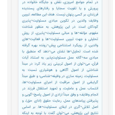
در تمام جوامع امروزی، نقش و جایگاه خانواده در
پرورش و یا تقویت سجایا و رفتارهای پسندیده
فرزندان، بر کسی پنهان نیست. هدف این مطالعه، تبیین
وظایف والدین در تکوین مبادی مسئولیت¬پذیری
کودکان است. در این پژوهش، به منظور شناخت
مفهوم، مؤلفه¬ها و مبانی مسئولیت¬پذیری، از روش
تحلیلی و جهت تبیین مسئولیت¬ها و فعالیت¬های
والدین، از رویکرد استنتاجی پیش¬رونده بهره گرفته
شده است. تحلیل¬ها نشان می¬دهد که منطبق با
مبادی سه¬گانه عمل مسئولیت‌پذیر، به استناد آیات
قرآن، می¬توان از اصول تربیتی زیر یاد کرد: در مبدأ
شناختی از اصول آگاهی و هوشیاری نسبت به
مسئولیت، زمینه سازی در وظیفه¬شناسی؛ و طبق مبدأ
گرایشی از اصول مراقبت از اجرای مسئولیت¬ها،
انتساب عمل و عاملیت، و تمهید استقلال فرزند در
انجام وظایف؛ و وفق مبدأ ارادی از اصول پاسخ¬گویی و
پذیرفتن پیامدهای عمل، رعایت حقوق (ادای حق)، و
اصل تلاش¬گری در ایفای مسئولیت¬ها. بر اساس
نتایج این پژوهش، می¬توان گفت با توجه به اینکه