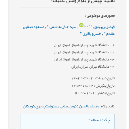
تمهید (پیش از بلوغ وسن تكلیف)
محورهای موضوعی
:
2
*
1
فیصل ربیهاوی
سید جلال هاشمی
مسعود صفایی
,
,
4
3
مقدم
خسرو باقری
,
1
- دانشگاه شهید چمران اهواز، اهواز، ایران
2
- دانشگاه شهید چمران اهواز، اهواز، ایران
3
- دانشگاه شهید چمران اهواز، اهواز،ایران
4
- دانشگاه تهران، تهران، ایران
تاریخ دریافت : 1403/03/02
تاریخ پذیرش : 1403/08/12
تاریخ انتشار : 1403/09/09
کلید واژه
:
وظایف والدین
,
تکوین
,
مبانی مسئولیت‌پذیری
,
کودکان
,
چکیده مقاله
: