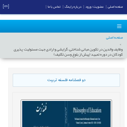
[en]
صفحه اصلی
|
عضویت/ ورود
|
درباره رایمگ
|
تماس با ما
|
صفحه اصلی
وظایف والدین در تكوین مبانی شناختی، گرایشی و ارادی جهت مسئولیت¬پذیری
كودكان در دوره تمهید (پیش از بلوغ وسن تكلیف)
دو فصلنامه فلسفه تربیت