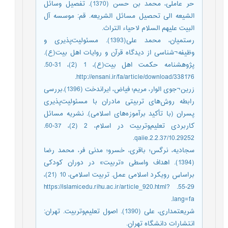
حر عاملی، محمد بن حسن (1370). تفصيل وسائل
الشيعه الی تحصيل مسائل الشريعه. قم: موسسه آل
البیت علیهم السلام لاحیاء التراث.
رستمیان، محمد علی(1393). مسئولیت‌پذیری و
وظیفه¬شناسی از دیدگاه قرآن و روایات اهل بیت(ع).
پژوهشنامه حکمت اهل بیت(ع)، 1 (2)، 31-50.
http://ensani.ir/fa/article/download/338176.
زرین¬جوی الوار، مریم؛ فیاض، ایراندخت (1396).بررسی
رابطه روش‌های تربیتی مادران با مسئولیت‌پذیری
پسران (با تأکید برآموزه‌های اسلامی). نشریه مسائل
کاربردی تعلیم‌و‌تربیت در اسلام، 2 (2)، 37-60.
10.29252/qaiie.2.2.37.
سجادیه، نرگس؛ باقری، خسرو؛ مدنی فر، محمد رضا
(1394). اهداف واسطی «تربیت» در دوران کودکی
براساس رویکرد اسلامی عمل. تربیت اسلامی، 10 (21)،
29-55. https://islamicedu.rihu.ac.ir/article_920.html?
lang=fa.
شریعتمداری، علی (1390). اصول تعلیم‌و‌تربیت. تهران:
انتشارات دانشگاه تهران.