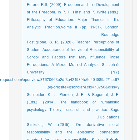
Peters, R.S. (2009). Freedom and the Development
of the Freedom. In P. H. Hirst and P. White (eds.),
Philosophy of Education: Major Themes in the
Analytic Tradition.Volme II (pp. 11-31). London:
Routledge.
Postiglione, S. R. (2020). Teacher Perceptions of
Student Acceptance of Individual Responsibility at
School and Factors that May Influence Those
Perceptions: A Mixed Method Analysis. St. John's
University, (NY)
ch.proquest.com/openview/37670663e2df3a42198f4c6e401089a2/1.pdf?
pq-origsite=gscholar&cbl=18750&diss=y.
Schneider, K. J., Pierson, J. F., & Bugental, J. F.
(Eds.). (2014). The handbook of humanistic
psychology: Theory, research, and practice. Sage
Publications.
Sımkulet, W. (2015). On derivative moral
responsibility and the epistemic connection
required for moral responsibility. Kilikya Felsefe