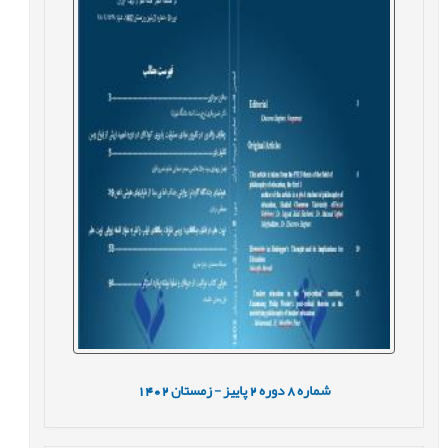
شماره
8
دوره
2
پاییز - زمستان
1402