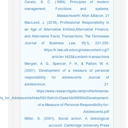
Cereto, S. C. (1989). Principles of modern
management, Functions and systems.
Massachuseth: Allyn &Bacon, 21.
MacLeod, J. (2018). Professional Responsibility in
an Age of Alternative Entities,Alternative Finance,
and Alternative Facts. Transactions: The Tennessee
Journal of Business Law, 19(1), 227-259.
https://ir.law.utk.edu/cgi/viewcontent.cgi?
article=1425&context=transactions.
Mergler, A. G., Spencer, F. H., & Patton, W. A.
(2007). Development of a measure of personal
responsibility for adolescents. Journal of
adolescence, 27.
https://www.researchgate.net/profile/Amanda-
ity_for_Adolescents/links/55015efc0cf2aee14b595854/Development-
of-a-Measure-of-Personal-Responsibility-for-
Adolescents.pdf.
Miller, S. (2001). Social action: A teleological
account. Cambridge University Press.