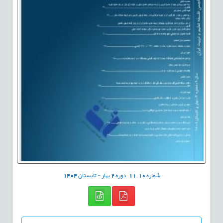
شماره
10
,
11
دوره
2
بهار - تابستان
1404