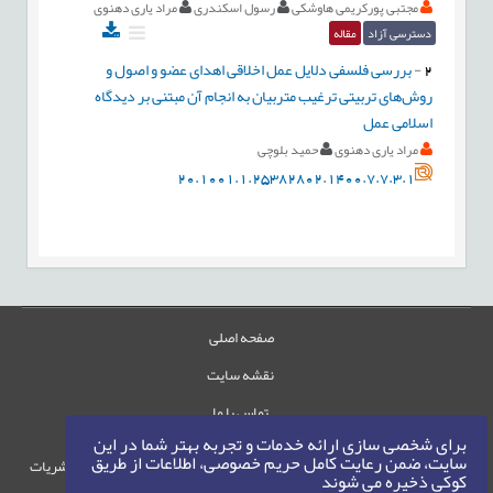
مجتبی پورکریمی هاوشکی
رسول اسکندری
مراد یاری دهنوی
دسترسی آزاد
مقاله
2
-
بررسی فلسفی دلایل عمل اخلاقی اهدای عضو و اصول و
روش‌های تربیتی ترغیب متربیان به انجام آن مبتنی بر دیدگاه
اسلامی عمل
مراد یاری دهنوی
حمید بلوچی
20.1001.1.25382802.1400.7.7.3.1
صفحه اصلی
نقشه سایت
تماس با ما
برای شخصی سازی ارائه خدمات و تجربه بهتر شما در این
سایت، ضمن رعایت کامل حریم خصوصی، اطلاعات از طریق
حقوق این وب‌سایت متعلق به سامانه مدیریت نشریات
کوکی ذخیره می شوند
رایمگ است.