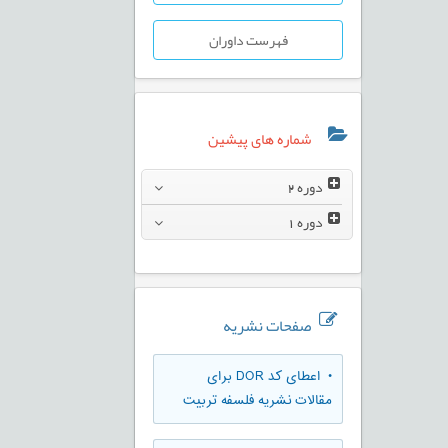
فهرست داوران
شماره های پیشین
دوره
2
دوره
1
صفحات نشریه
• اعطای کد DOR برای
مقالات نشریه فلسفه تربیت