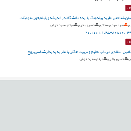
اله
ان‌شناختی نظریه بیلدونگ با ایده دانشگاه در اندیشه ویلهلم فون هومبُلت
ی
سید مهدی سجادی
خسرو باقری
میثم سفید خوش
20.1001.1.25382802.139
اله
امین انتقادی در باب تعلیم و تربیت هگلی با نظر به پدیدارشناسی روح
ش
خسرو باقری
میثم سفید خوش