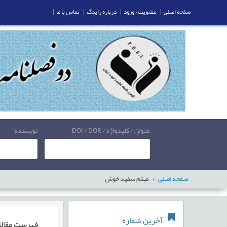
صفحه اصلی
|
عضویت/ ورود
|
درباره رایمگ
|
تماس با ما
|
عنوان / کلیدواژه / DOI / DOR
نویسنده
صفحه اصلی
میثم سفید خوش
آخرین شماره
فهرست مقال