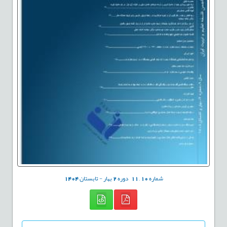
شماره
10
,
11
دوره
2
بهار - تابستان
1404