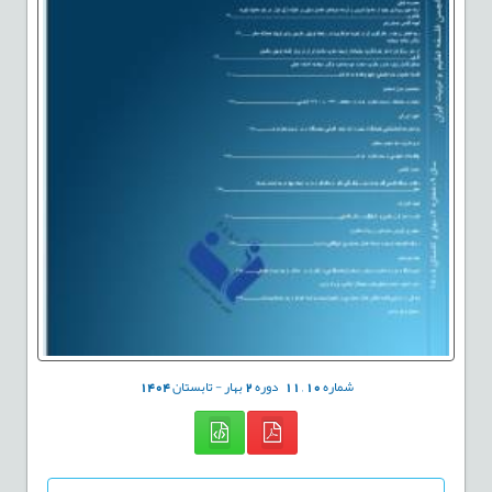
شماره
10
,
11
دوره
2
بهار - تابستان
1404