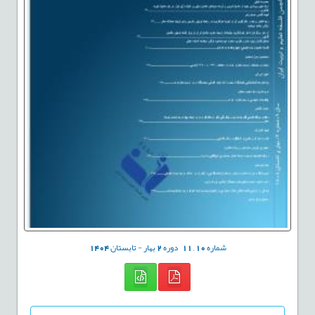
شماره
10
,
11
دوره
2
بهار - تابستان
1404