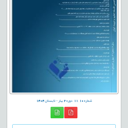
شماره
10
,
11
دوره
2
بهار - تابستان
1404