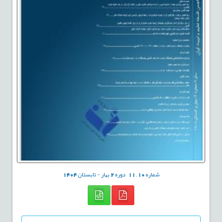
شماره
10
,
11
دوره
2
بهار - تابستان
1404