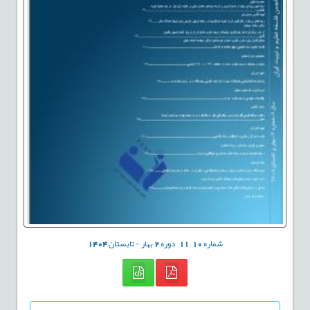
شماره
10
,
11
دوره
2
بهار - تابستان
1404