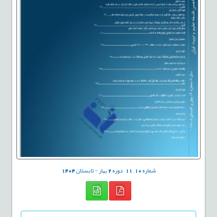
شماره
10
,
11
دوره
2
بهار - تابستان
1404