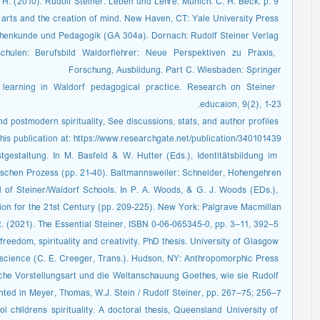
­ Ullrich, H. (2010). Rudolf Steiner: Leben und Lehre. Munich: C. H. Beck. p. 9.
­ Eisner, E. (2002). The arts and the creation of mind. New Haven, CT: Yale University Press.
­ Steiner, R. (1979). Anthroposophische Menschenkunde und Pedagogik (GA 304a). Dornach: Rudolf Steiner Verlag.
schulen: Berufsbild Waldorflehrer: Neue Perspektiven zu Praxis,
Forschung, Ausbildung. Part C. Wiesbaden: Springer
 learning in Waldorf pedagogical practice. Research on Steiner
educaion, 9(2), 1-23.
 postmodern spirituality, See discussions, stats, and author profiles
this publication at: https://www.researchgate.net/publication/340101439.
lbstgestaltung. In M. Basfeld & W. Hutter (Eds.), Identitätsbildung im
schen Prozess (pp. 21-40). Baltmannsweiler: Schneider, Hohengehren.
l of Steiner/Waldorf Schools. In P. A. Woods, & G. J. Woods (EDs.),
ion for the 21st Century (pp. 209-225). New York: Palgrave Macmillan.
­ McDermott, R. (2021). The Essential Steiner, ISBN 0-06-065345-0, pp. 3–11, 392–5.
­ Giuseppe, B. (2020). Steiner Education: freedom, spirituality and creativity. PhD thesis. University of Glasgow.
­ Steiner , R. (2002). An outline of esoteric science (C. E. Creeger, Trans.). Hudson, NY: Anthropomorphic Press.
liche Vorstellungsart und die Weltanschauung Goethes, wie sie Rudolf
rinted in Meyer, Thomas, W.J. Stein / Rudolf Steiner, pp. 267–75; 256–7.
 childrens spirituality. A doctoral thesis, Queensland University of