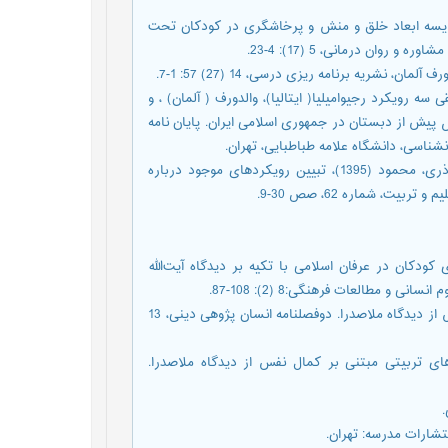
 آزاده؛ شاطریان محمدی، فاطمه و زیادبخش، مهین (1395). مقایسه ابعاد خلق و منش و پرخاشگری در کودکان تحت
وان درمانی، 5 (17): 4-23.
رتضی و مفیدی، فرخنده (1386). بررسی تطبیقی سه رویکرد رجیوامیلیا( ایتالیا)، والدورف ( آلمان) ، و
ش پیش از دبستان در جمهوری اسلامی ایران. پایان نامه
شناسی، دانشگاه علامه طباطبایی، تهران.
­ کیانی، معصومه؛ مهرمحمدی، محمود؛ صادق‌زاده قمصری، علیرضا و نوذری، محمود (1395)، تبیین رویکردهای موجود درباره
یت، شماره 62، صص 30-9.
یم و برخورداری، زینب. (1396). معنويت برای كودكان در عرفان اسلامی با تكيه بر ديدگاه آيت‌الله
 مطالعات فرهنگی:8 (2): 108-87.
­ رحیم پور، فروغ السادات و بیادار، هنگامه (1395). روش‌های تربیت نفس از دیدگاه ملاصدرا. دوفصلنامه انسان پژوهی دینی، 13
). تحلیلی بر اهداف و روش‌های تربیتی مبتنی بر کمال نفس از دیدگاه ملاصدرا.