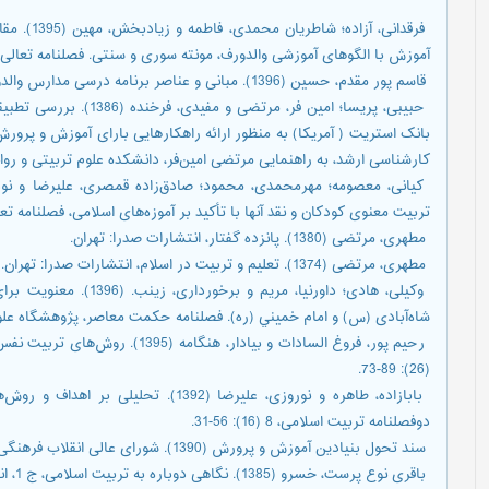
­ فرقدانی،
آموزش با الگوهای آموزشی والدورف، مونته سوری و سنتی. فصلنامه تعالی مشاوره و ر
­ قاسم پور مقدم، حسین (1396). مبانی و عناصر برنامه درسی مدارس والدورف آلمان، نشریه برنامه ریزی درسی، 14 (27) 57: 1-7.
­ حبیبی، پریسا؛ امین فر، م
بانک استریت ( آمریکا) به منظور ارائه راهکارهایی بارای آموزش و پرور
کارشناسی ارشد، به راهنمایی مرتضی امین‌فر، دانشکده علوم تربیتی و روان
تربیت معنوی کودکان و نقد آنها با تأکید بر آموزه‌های اسلامی، فصلنامه تعلیم و ترب
­ مطهری، مرتضی (1380). پانزده گفتار، انتشارات صدرا: تهران.
­ مطهری، مرتضی (1374). تعلیم و تربیت در اسلام، انتشارات صدرا: تهران.
­ وکیلی، هادی؛ داورنیا، مر
شاه‌آبادی (س) و امام خميني (ره). فصلنامه حكمت معاصر، پژوهشگاه علوم انسانی و
(26): 89-73.
­ بابازاده، طاهره و نوروزی، علیرضا (1392
دوفصلنامه تربیت اسلامی، 8 (16): 56-31.
­ سند تحول بنیادین آموزش و پرورش (1390). شورای عالی انقلاب فرهنگی.
­ باقری نوع پرست، خسرو (1385). نگاهی دوباره به تربیت اسلامی، ج 1، انتشارات مدرسه: تهران.