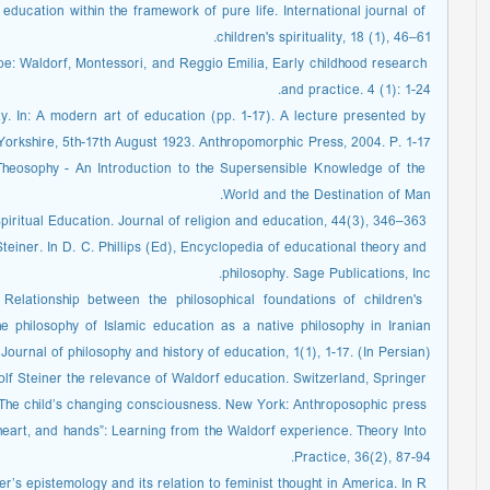
l education within the framework of pure life. International journal of
children's spirituality, 18 (1), 46–61.
pe: Waldorf, Montessori, and Reggio Emilia, Early childhood research
and practice. 4 (1): 1-24.
lity. In: A modern art of education (pp. 1-17). A lecture presented by
, Yorkshire, 5th-17th August 1923. Anthropomorphic Press, 2004. P. 1-17.
. Theosophy - An Introduction to the Supersensible Knowledge of the
World and the Destination of Man.
­ Goldshmidt, G. (2017). Waldorf Education as Spiritual Education. Journal of religion and education, 44(3), 346–363.
Steiner. In D. C. Phillips (Ed), Encyclopedia of educational theory and
philosophy. Sage Publications, Inc.
 Relationship between the philosophical foundations of children's
 philosophy of Islamic education as a native philosophy in Iranian
 Journal of philosophy and history of education, 1(1), 1-17. (In Persian).
­ Dahlin, B. (2017). Rudolf Steiner the relevance of Waldorf education. Switzerland, Springer.
­ Steiner, R. (1996). The child’s changing consciousness. New York: Anthroposophic press.
, heart, and hands”: Learning from the Waldorf experience. Theory Into
Practice, 36(2), 87-94.
­ Hughes, G. R. (2012). Rudolf Steiner’s epistemology and its relation to feminist thought in America. In R.