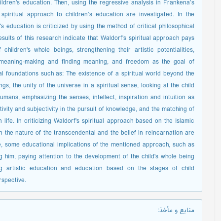
ildren's education. Then, using the regressive analysis in Frankena’s
spiritual approach to children’s education are investigated. In the
s education is criticized by using the method of critical philosophical
sults of this research indicate that Waldorf's spiritual approach pays
hildren's whole beings, strengthening their artistic potentialities,
ng meaning-making and finding meaning, and freedom as the goal of
l foundations such as: The existence of a spiritual world beyond the
ngs, the unity of the universe in a spiritual sense, looking at the child
umans, emphasizing the senses, intellect, inspiration and intuition as
vity and subjectivity in the pursuit of knowledge, and the matching of
 life. In criticizing Waldorf's spiritual approach based on the Islamic
n the nature of the transcendental and the belief in reincarnation are
e, some educational implications of the mentioned approach, such as
ng him, paying attention to the development of the child's whole being
ing artistic education and education based on the stages of child
rspective.
منابع و مأخذ
: