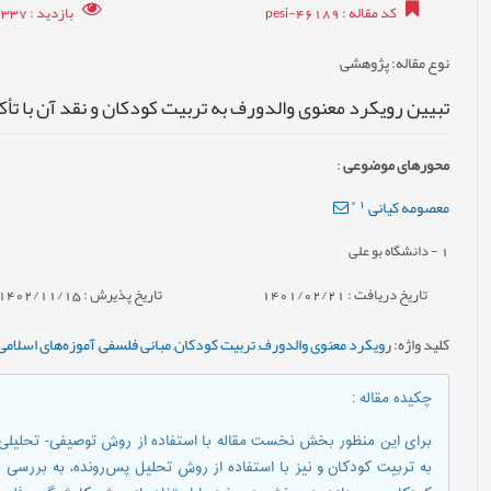
کد مقاله
: pesi-46189
بازدید
: 16337
نوع مقاله
: پژوهشی
تبیین رویکرد معنوی والدورف به تربیت کودکان و نقد آن با تأک
محورهای موضوعی
:
*
1
معصومه کیانی
1
- دانشگاه بو علی
تاریخ دریافت : 1401/02/21
تاریخ پذیرش : 1402/11/15
کلید واژه
:
رویکرد معنوی والدورف
,
تربیت کودکان
,
مبانی فلسفی
,
آموزه‌های اسلامی
چکیده مقاله
:
برای این منظور بخش نخست مقاله با استفاده از روش توصیفی- تحلیلی، 
به تربیت کودکان و نیز با استفاده از روش تحلیل پس‌رونده، به بررسی 