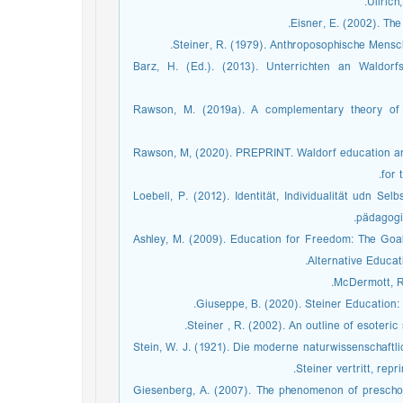
­ Barz, H. (Ed.). (2013). Unterrichten an Waldorf
­ Rawson, M. (2019a). A complementary theory of
­ Rawson, M, (2020). PREPRINT. Waldorf education and
for 
­ Loebell, P. (2012). Identität, Individualität udn Se
pädagogi
­ Ashley, M. (2009). Education for Freedom: The Goa
Alternative Educat
­ Stein, W. J. (1921). Die moderne naturwissenschaft
Steiner vertritt, rep
­ Giesenberg, A. (2007). The phenomenon of preschool