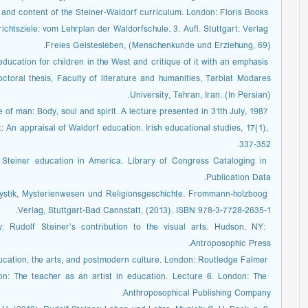
­ Rawson, M. & Avison, K. (Eds.). (2014). The tasks and content of the Steiner-Waldorf curriculum. London: Floris Books.
richtsziele: vom Lehrplan der Waldorfschule. 3. Aufl. Stuttgart: Verlag
Freies Geistesleben, (Menschenkunde und Erziehung, 69).
l education for children in the West and critique of it with an emphasis
octoral thesis, Faculty of literature and humanities, Tarbiat Modares
University, Tehran, Iran. (In Persian).
­ Steiner, R (1987). The nature of man: Body, soul and spirit. A lecture presented in 31th July, 1987.
rt: An appraisal of Waldorf education. Irish educational studies, 17(1),
337-352.
f Steiner education in America. Library of Congress Cataloging in
Publication Data.
er Mystik, Mysterienwesen und Religionsgeschichte. Frommann-holzboog
Verlag, Stuttgart-Bad Cannstatt, (2013). ISBN 978-3-7728-2635-1.
ity: Rudolf Steiner’s contribution to the visual arts. Hudson, NY:
Antroposophic Press.
­ Abbs, P. (2003). Against the flow: Education, the arts, and postmodern culture. London: Routledge Falmer.
tion: The teacher as an artist in education. Lecture 6. London: The
Anthroposophical Publishing Company.