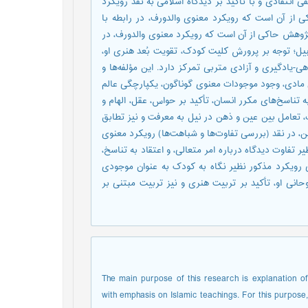
انتقادی و با تأکید بر دیدگاه اسلامی به نقد رویکرد
 از آن است که رویکرد معنوی والدورف، در رابطه با
پژوهش حاکی از آن است که رویکرد معنوی والدورف، در
بیل؛ توجه بر پرورش کلیت کودک، تقویت بُعد هنری او،
ی-یادگیری و آزادی متربی تمرکز دارد. این مؤلفه‌ها و
ن مادی، وجود موجودات معنوی گوناگون، یکپارچگی عالم
تناسخ‌های مکرر انسان، تأکید بر حواس، عقل، الهام و
 تعامل بین عین و ذهن در نیل به معرفت و نیز تطابق
 در نقد (بررسی تفاوت‌ها و شباهت‌ها) رویکرد معنوی
 تفاوت دیدگاه درباره امر متعالی، و اعتقاد به تناسخ،
ی رویکرد مذکور نظیر نگاه به کودک به عنوان موجودی
انی او، تأکید بر تربیت هنری و نیز تربیت مبتنی بر
The main purpose of this research is explanation of 
with emphasis on Islamic teachings. For this purpose,