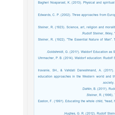
­ Bagheri Noaparast, K. (2013). Physical and spiritua
­ Edwards, C. P. (2002). Three approaches from Euro
­ Steiner, R. (1923). Science, art, religion and mora
Rudolf Steiner, Ilkley
­ Steiner, R. (1922). "The Essential Nature of Man"
­ Uhrmacher, P. B. (2014). Waldorf education: Rudolf 
­ Iravanie, SH., & Vahdati Daneshmand, A. (2017).
education approaches in the Western world and the
society.
­ Easton, F. (1997). Educating the whole child, “head