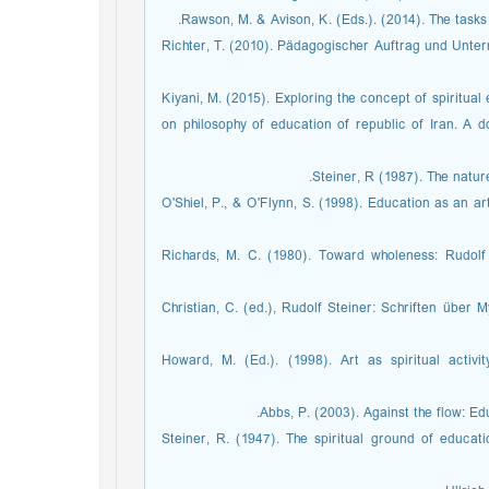
­ Richter, T. (2010). Pädagogischer Auftrag und Unter
­ Kiyani, M. (2015). Exploring the concept of spiritua
on philosophy of education of republic of Iran. A d
­ O'Shiel, P., & O'Flynn, S. (1998). Education as an a
­ Richards, M. C. (1980). Toward wholeness: Rudol
­ Christian, C. (ed.), Rudolf Steiner: Schriften üb
­ Howard, M. (Ed.). (1998). Art as spiritual activ
­ Steiner, R. (1947). The spiritual ground of educa