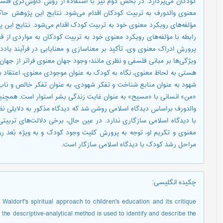
کودکان می‌پردازد. در بخش دوم نیز با استفاده از روش کاوش‌گری فلسفی 
معنوی والدورف به تربیت کودکان اقدام می‌شود. نتایج این پژوهش حاکی
مؤلفه‌های رویکرد معنوی خود به تربیت کودک اقدام می‌شود. نتایج این 
رابطه با مؤلفه‌های رویکرد معنوی خود به تربیت کودکان به مواردی از ق
پرورش ادراک معنوی وی، تأکید بر معناسازی و معنایابی در فرآیند یادده
ویژگی‌ها بر مبانی فلسفی و نظری مانند؛ وجود جهان معنوی فراتر از جها
هستی به لحاظ معنوی، نگاه به کودک به عنوان موجودی معنوی، اعتقاد به 
شهود به عنوان منابع شناخت و تفکر شهودی، به عنوان تفکر خالص و ناب،
«من» انسانی با «مسیح» به عنوان غایت زندگی بشر استوار است. همچنین،
والدورف براساس دیدگاه اسلامی روشن شد که دیدگاه مذکور به دلایلی نظیر
با دیدگاه اسلامی سازگاری ندارد. در عین‌ حال، برخی دلالت‌های تربیت
معنوی و تکریم او، توجه به پرورش کلیت وجود کودک و به ویژه بُعد روح
مراحل رشد کودک با دیدگاه اسلامی سازگار است.
چکیده انگلیسی
:
Waldorf's spiritual approach to children's education and its critique
 the descriptive-analytical method is used to identify and describe the