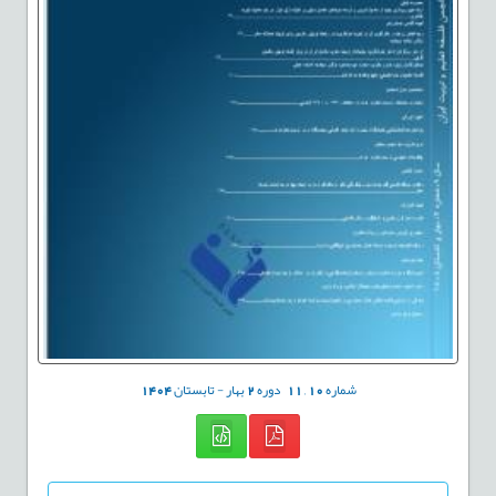
شماره
10
,
11
دوره
2
بهار - تابستان
1404