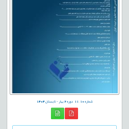
شماره
10
,
11
دوره
2
بهار - تابستان
1404