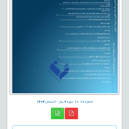
شماره
10
,
11
دوره
2
بهار - تابستان
1404