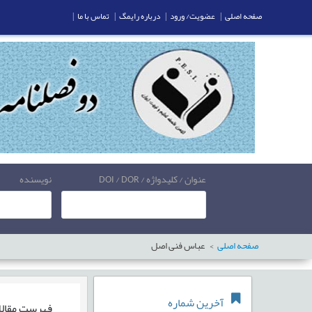
صفحه اصلی
|
عضویت/ ورود
|
درباره رایمگ
|
تماس با ما
|
عنوان / کلیدواژه / DOI / DOR
نویسنده
صفحه اصلی
عباس فنی اصل
آخرین شماره
فهرست مقال