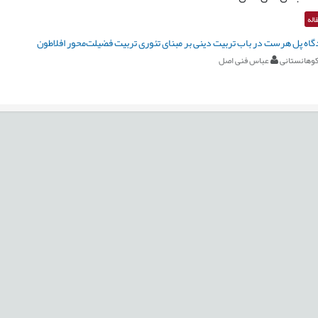
اله
اه پل هرست در باب تربیت دینی بر مبنای تئوری تربیت فضیلت‌محور افلاطون
کوهانستانی
عباس فنی اصل