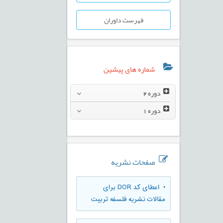
فهرست داوران
شماره های پیشین
دوره
2
دوره
1
صفحات نشریه
• اعطای کد DOR برای
مقالات نشریه فلسفه تربیت