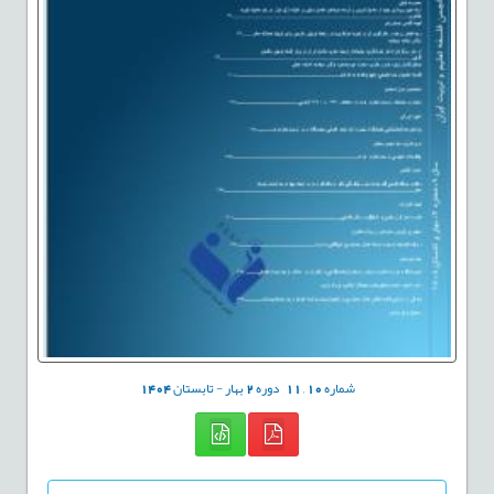
شماره
10
,
11
دوره
2
بهار - تابستان
1404