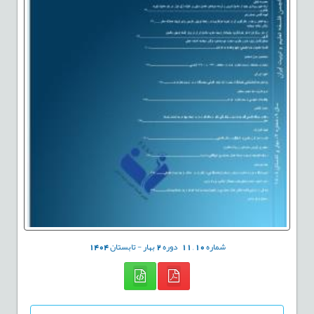
شماره
10
,
11
دوره
2
بهار - تابستان
1404