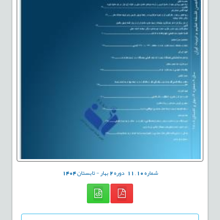
شماره
10
,
11
دوره
2
بهار - تابستان
1404