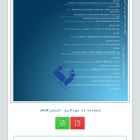
شماره
10
,
11
دوره
2
بهار - تابستان
1404