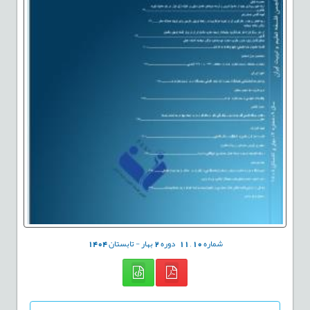
شماره
10
,
11
دوره
2
بهار - تابستان
1404