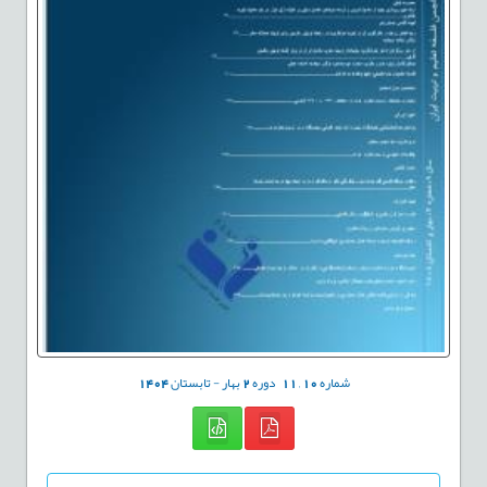
شماره
10
,
11
دوره
2
بهار - تابستان
1404