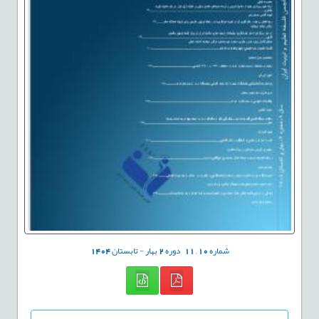
شماره
10
,
11
دوره
2
بهار - تابستان
1404