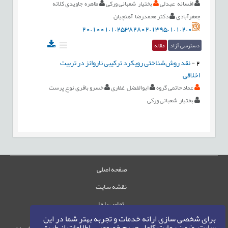
افسانه عبدلی
بختیار شعبانی ورکی
طاهره جاویدی کلاته
جعفرآبادی
دکتر محمدرضا آهنچیان
20.1001.1.25382802.1395.1.1.2.0
دسترسی آزاد
مقاله
2
-
نقد روش‌شناختی رویکرد ترکیبی ناروائز در تربیت
اخلاقی
عماد حاتمی گروه
ابوالفضل غفاری
خسرو باقری نوع پرست
بختیار شعبانی ورکی
صفحه اصلی
نقشه سایت
تماس با ما
برای شخصی سازی ارائه خدمات و تجربه بهتر شما در این
سایت، ضمن رعایت کامل حریم خصوصی، اطلاعات از طریق