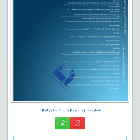
شماره
10
,
11
دوره
2
بهار - تابستان
1404