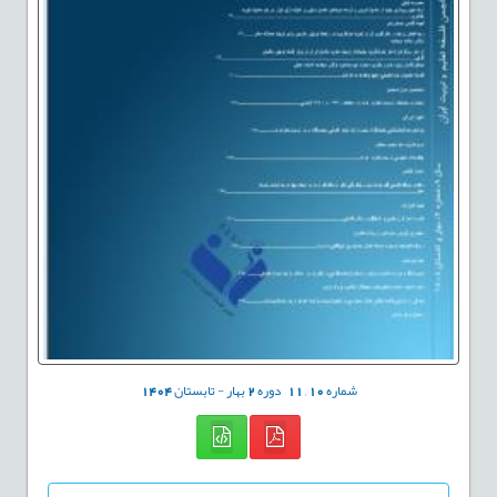
شماره
10
,
11
دوره
2
بهار - تابستان
1404