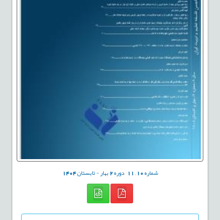
شماره
10
,
11
دوره
2
بهار - تابستان
1404