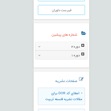
فهرست داوران
شماره های پیشین
دوره
2
دوره
1
صفحات نشریه
• اعطای کد DOR برای
مقالات نشریه فلسفه تربیت