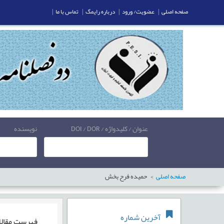
صفحه اصلی
|
عضویت/ ورود
|
درباره رایمگ
|
تماس با ما
|
عنوان / کلیدواژه / DOI / DOR
نویسنده
صفحه اصلی
حمیده فرح بخش
آخرین شماره
فهرست مقال