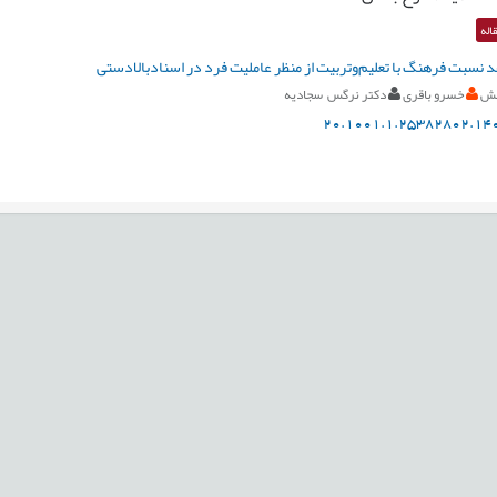
اله
د نسبت فرهنگ با تعلیم‌وتربیت از منظر عاملیت فرد در اسنادبالادستی
خش
خسرو باقری
دکتر نرگس سجادیه
20.1001.1.25382802.140