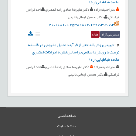
علامه طباطبایی (ره)
سارا حنيفه زاده
دکتر علیرضا صادق زاده قمصری
احد فرامرز
قراملكي
دکتر محسن ایمانی نائینی
20.1001.1.25382802.1397.3.3.7.3
دسترسی آزاد
مقاله
2
-
تبیینی روش‌شناختی از فرآیند تحلیل مفهومی در فلسفه
تربیت با رویکرد اسلامی بر اساس نظریه ادراكات اعتباری
علامه طباطبایی (ره)
سارا حنيفه زاده
دکتر علیرضا صادق زاده قمصری
احد فرامرز
قراملكي
دکتر محسن ایمانی نائینی
صفحه اصلی
نقشه سایت