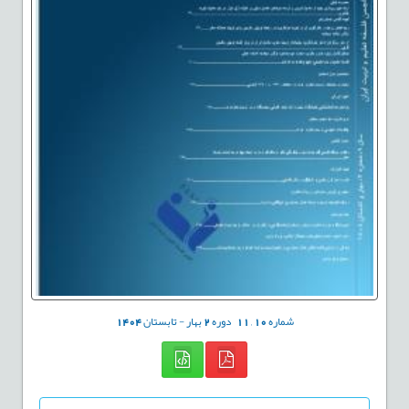
شماره
10
,
11
دوره
2
بهار - تابستان
1404