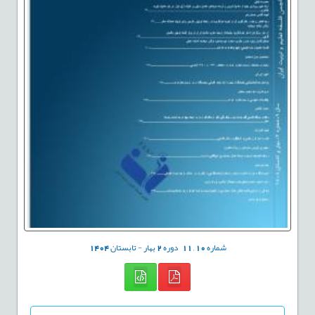
شماره
10
,
11
دوره
2
بهار - تابستان
1404