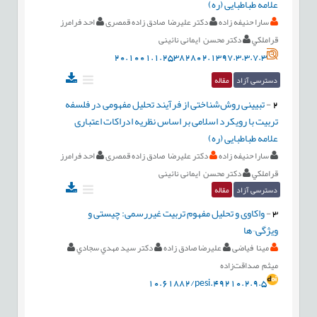
علامه طباطبایی (ره)
سارا حنيفه زاده
دکتر علیرضا صادق زاده قمصری
احد فرامرز
قراملكي
دکتر محسن ایمانی نائینی
20.1001.1.25382802.1397.3.3.7.3
دسترسی آزاد
مقاله
2
-
تبیینی روش‌شناختی از فرآیند تحلیل مفهومی در فلسفه
تربیت با رویکرد اسلامی بر اساس نظریه ادراكات اعتباری
علامه طباطبایی (ره)
سارا حنيفه زاده
دکتر علیرضا صادق زاده قمصری
احد فرامرز
قراملكي
دکتر محسن ایمانی نائینی
دسترسی آزاد
مقاله
3
-
واکاوی و تحلیل مفهوم تربیت غیررسمی: چیستی و
ویژگی¬ها
مینا فیاضی
علیرضا صادق زاده
دكتر سيد مهدي سجادي
میثم صداقت‌زاده
10.61882/pesi.49210.2.9.5