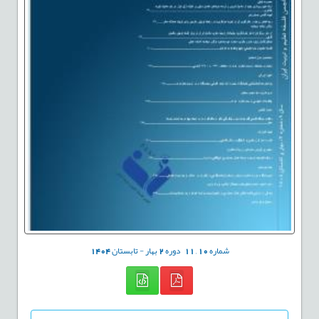
شماره
10
,
11
دوره
2
بهار - تابستان
1404