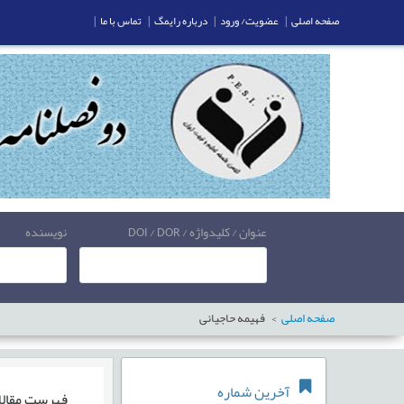
صفحه اصلی
|
عضویت/ ورود
|
درباره رایمگ
|
تماس با ما
|
عنوان / کلیدواژه / DOI / DOR
نویسنده
صفحه اصلی
فهیمه حاجیانی
آخرین شماره
فهرست مقال