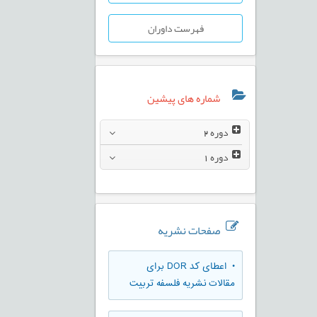
فهرست داوران
شماره های پیشین
دوره
2
دوره
1
صفحات نشریه
• اعطای کد DOR برای
مقالات نشریه فلسفه تربیت