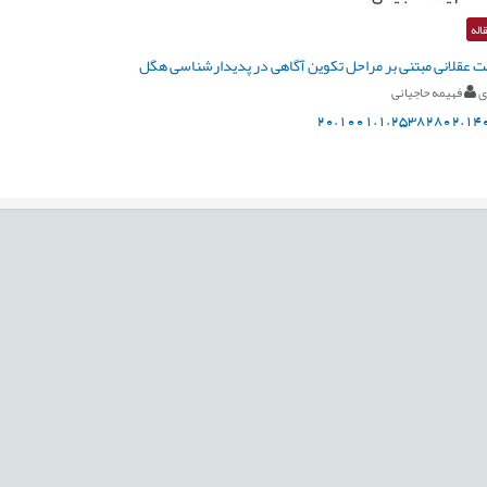
اله
ت عقلانی مبتنی بر مراحل تکوین آگاهی در پدیدارشناسی هگل
ی
فهیمه حاجیانی
20.1001.1.25382802.140