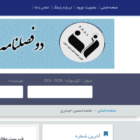
صفحه اصلی
|
عضویت/ ورود
|
درباره رایمگ
|
تماس با ما
|
عنوان / کلیدواژه / DOI / DOR
نویسنده
صفحه اصلی
محمدحسین حیدری
آخرین شماره
فهرست مقال