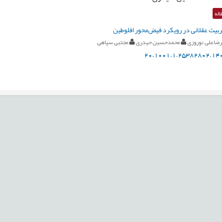
اله
بیت عقلانی در رویکرد فیض‌محور افلوطین
رضاعلی نوروزی
محمدحسین حیدری
مجتبی سپاهی
20.1001.1.25382802.140