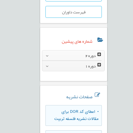
فهرست داوران
شماره های پیشین
دوره
2
دوره
1
صفحات نشریه
• اعطای کد DOR برای
مقالات نشریه فلسفه تربیت