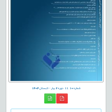
شماره
10
,
11
دوره
2
بهار - تابستان
1404